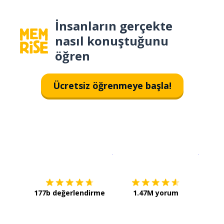
İnsanların gerçekte
nasıl konuştuğunu
öğren
Ücretsiz öğrenmeye başla!
İndirmek için
App Store
Şimdi İ
177b değerlendirme
1.47M yorum