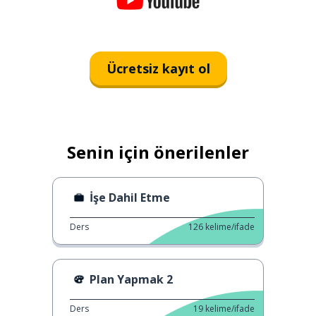
Ücretsiz kayıt ol
Senin için önerilenler
İşe Dahil Etme
Ders
126
kelime/ifade
Plan Yapmak 2
Ders
19
kelime/ifade