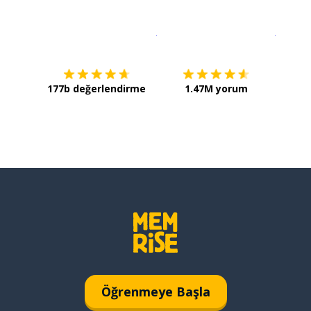
İndirmek için
App Store
Şimdi İ
177b değerlendirme
1.47M yorum
Öğrenmeye Başla