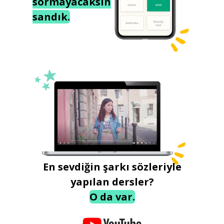
sormayacaksın
sandık.
En sevdiğin şarkı sözleriyle
yapılan dersler?
O da var.