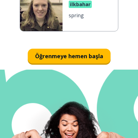
ilkbahar
spring
Öğrenmeye hemen başla