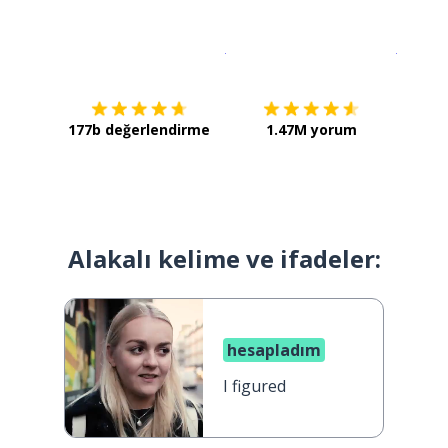
İndirmek için
App Store
Şimdi İ
177b değerlendirme
1.47M yorum
Alakalı kelime ve ifadeler:
hesapladım
I figured