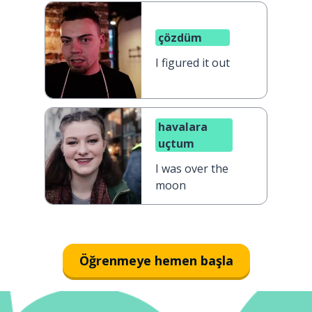
çözdüm
I figured it out
havalara
uçtum
I was over the
moon
Öğrenmeye hemen başla