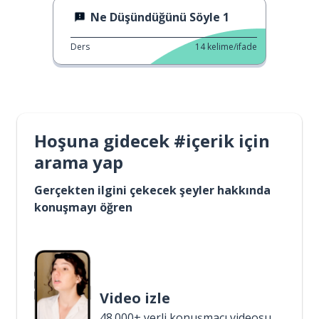
Ne Düşündüğünü Söyle 1
Ders
14
kelime/ifade
Hoşuna gidecek #içerik için
arama yap
Gerçekten ilgini çekecek şeyler hakkında
konuşmayı öğren
Video izle
48.000+ yerli konuşmacı videosu