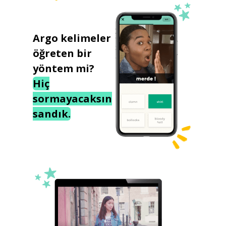
Argo kelimeler
öğreten bir
yöntem mi?
Hiç
sormayacaksın
sandık.