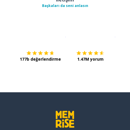
Başkaları da seni anlasın
İndirmek için
App Store
Şimdi İ
177b değerlendirme
1.47M yorum