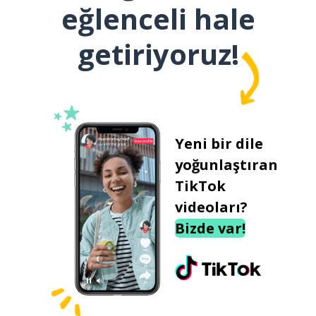
eğlenceli hale
getiriyoruz!
Yeni bir dile
yoğunlaştıran
TikTok
videoları?
Bizde var!