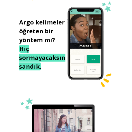
Argo kelimeler
öğreten bir
yöntem mi?
Hiç
sormayacaksın
sandık.