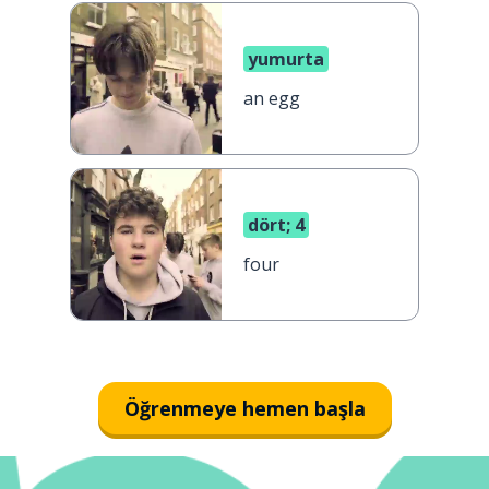
yumurta
an egg
dört; 4
four
Öğrenmeye hemen başla