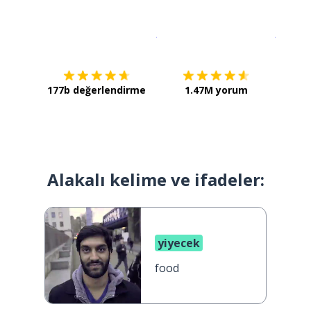
İndirmek için
App Store
Şimdi İ
177b değerlendirme
1.47M yorum
Alakalı kelime ve ifadeler:
yiyecek
food