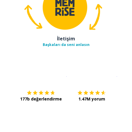
İletişim
Başkaları da seni anlasın
İndirmek için
App Store
Şimdi İ
177b değerlendirme
1.47M yorum