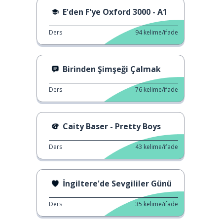
E'den F'ye Oxford 3000 - A1
Ders
94
kelime/ifade
Birinden Şimşeği Çalmak
Ders
76
kelime/ifade
Caity Baser - Pretty Boys
Ders
43
kelime/ifade
İngiltere'de Sevgililer Günü
Ders
35
kelime/ifade