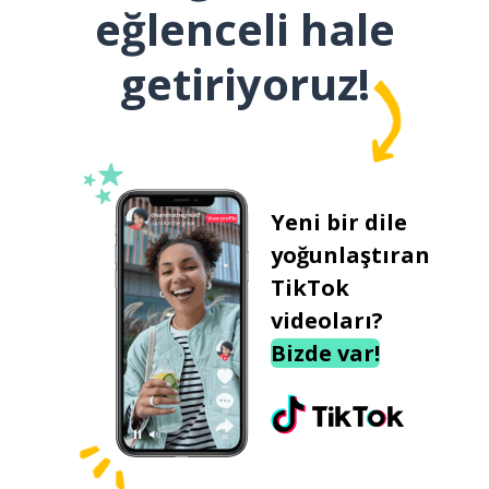
eğlenceli hale
getiriyoruz!
Yeni bir dile
yoğunlaştıran
TikTok
videoları?
Bizde var!