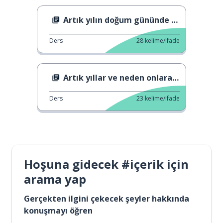
Artık yılın doğum gününde doğan ikizler.
Ders
28
kelime/ifade
Artık yıllar ve neden onlara ihtiyacımız var
Ders
23
kelime/ifade
Hoşuna gidecek #içerik için
arama yap
Gerçekten ilgini çekecek şeyler hakkında
konuşmayı öğren