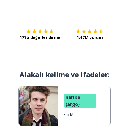
İndirmek için
App Store
Şimdi İ
177b değerlendirme
1.47M yorum
Alakalı kelime ve ifadeler:
harika!
(argo)
sick!