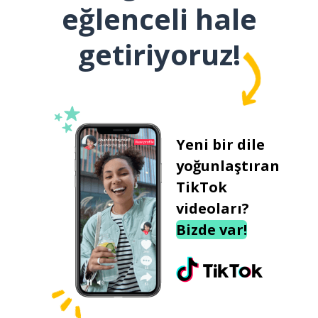
eğlenceli hale
getiriyoruz!
Yeni bir dile
yoğunlaştıran
TikTok
videoları?
Bizde var!