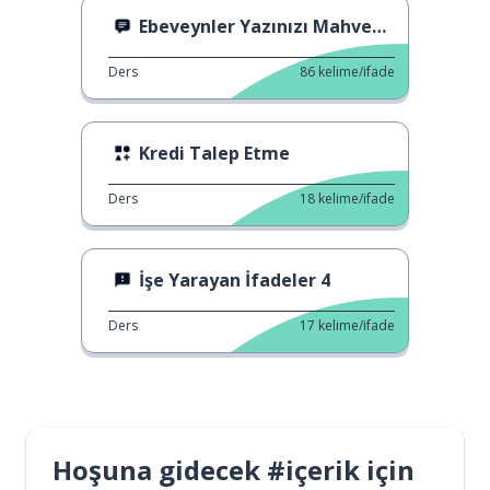
Ebeveynler Yazınızı Mahvederse
Ders
86
kelime/ifade
Kredi Talep Etme
Ders
18
kelime/ifade
İşe Yarayan İfadeler 4
Ders
17
kelime/ifade
Hoşuna gidecek #içerik için