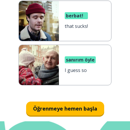
berbat!
that sucks!
sanırım öyle
I guess so
Öğrenmeye hemen başla