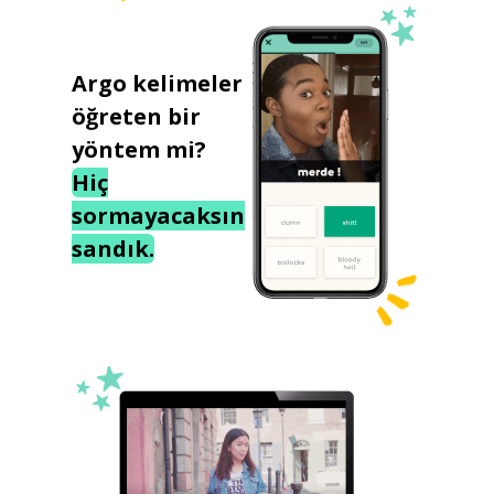
Argo kelimeler
öğreten bir
yöntem mi?
Hiç
sormayacaksın
sandık.