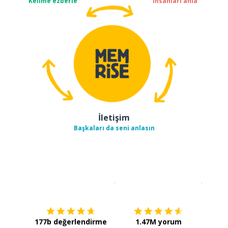
Kelime ezberle
İnsanları anla
İletişim
Başkaları da seni anlasın
İndirmek için
App Store
Şimdi İ
177b değerlendirme
1.47M yorum