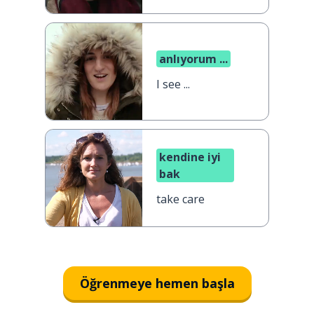
anlıyorum ...
I see ...
kendine iyi
bak
take care
Öğrenmeye hemen başla