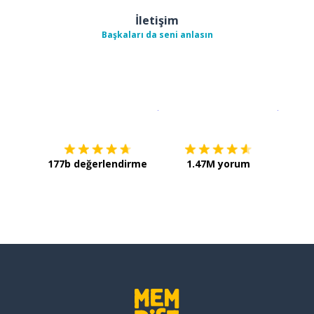
İletişim
Başkaları da seni anlasın
İndirmek için
App Store
Şimdi İ
177b değerlendirme
1.47M yorum