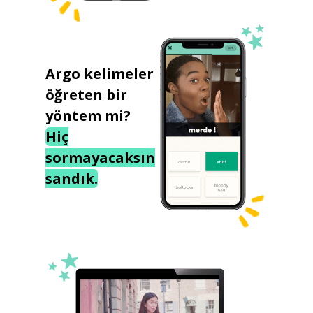
Argo kelimeler
öğreten bir
yöntem mi?
Hiç
sormayacaksın
sandık.