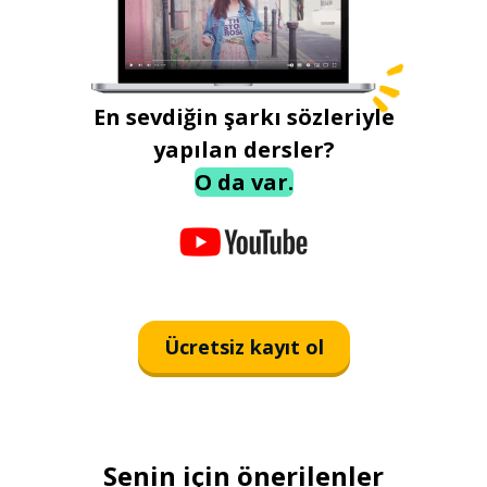
En sevdiğin şarkı sözleriyle
yapılan dersler?
O da var.
Ücretsiz kayıt ol
Senin için önerilenler