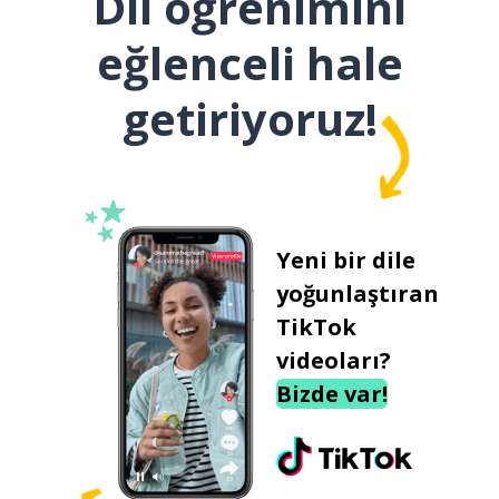
Dil öğrenimini
eğlenceli hale
getiriyoruz!
Yeni bir dile
yoğunlaştıran
TikTok
videoları?
Bizde var!