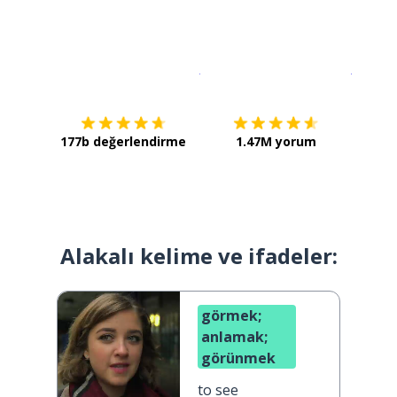
İndirmek için
App Store
Şimdi İ
177b değerlendirme
1.47M yorum
Alakalı kelime ve ifadeler:
görmek;
anlamak;
görünmek
to see