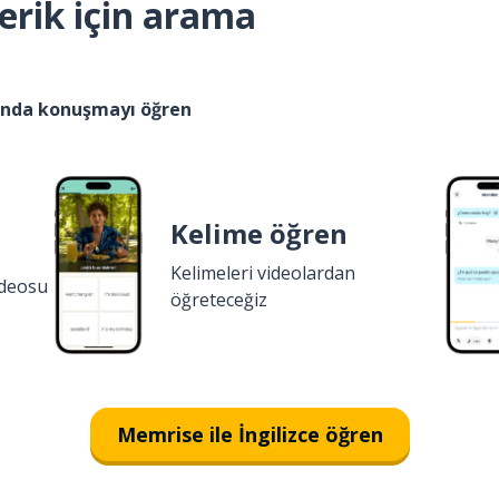
erik için arama
kında konuşmayı öğren
Kelime öğren
Kelimeleri videolardan
ideosu
öğreteceğiz
Memrise ile İngilizce öğren