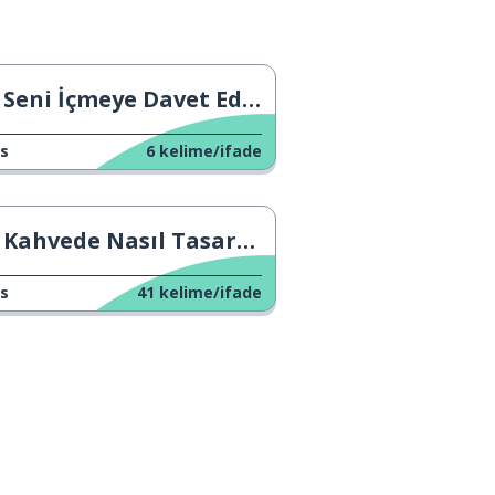
Seni İçmeye Davet Ediyorum
s
6
kelime/ifade
Kahvede Nasıl Tasarruf Yapılır
s
41
kelime/ifade