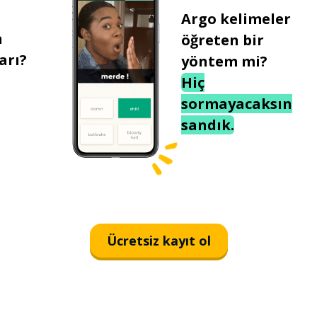
Argo kelimeler
n
öğreten bir
arı?
yöntem mi?
Hiç
sormayacaksın
sandık.
Ücretsiz kayıt ol