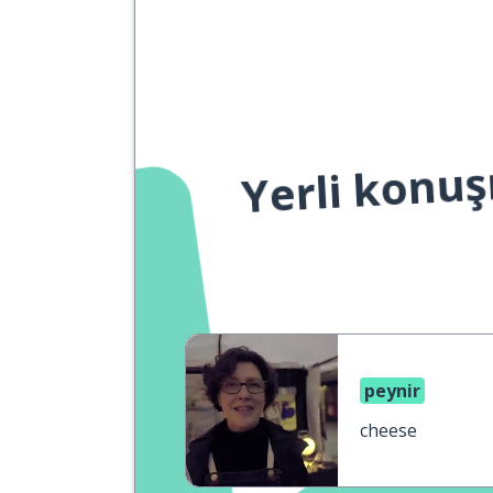
Yerli konuş
peynir
cheese