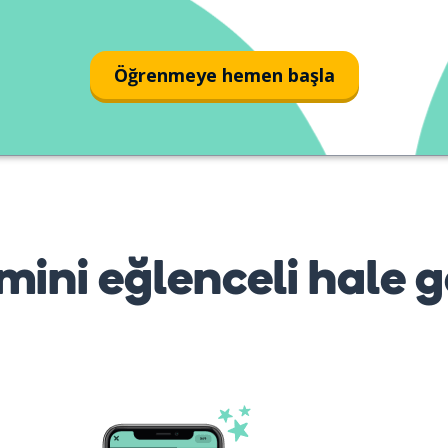
Öğrenmeye hemen başla
mini eğlenceli hale g