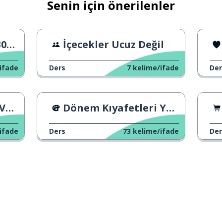
Senin için önerilenler
A1
İçecekler Ucuz Değil
ifade
Ders
7
kelime/ifade
Der
ek
Dönem Kıyafetleri Yaratmak
ifade
Ders
73
kelime/ifade
Der