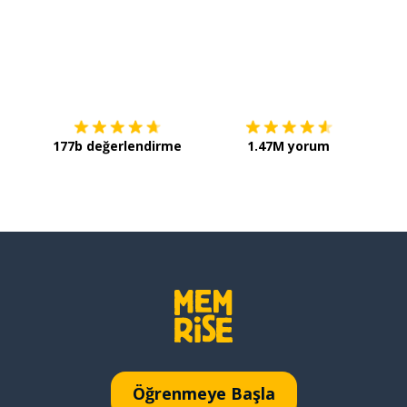
İndirmek için
App Store
Şimdi 
177b değerlendirme
1.47M yorum
Öğrenmeye Başla