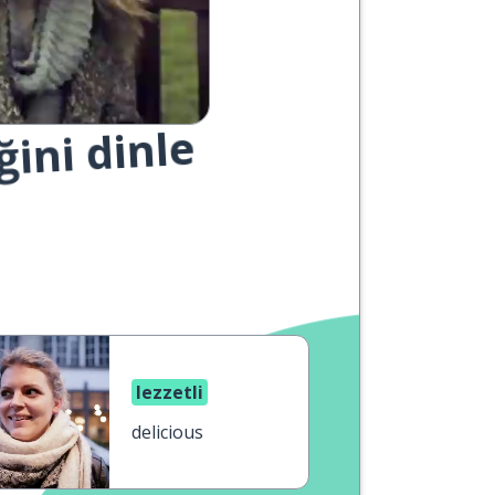
ğini dinle
lezzetli
delicious