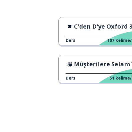
C'den D'ye Oxford 3000 - 
Ders
107
kelime/
Müşterilere Selam Verm
Ders
51
kelime/