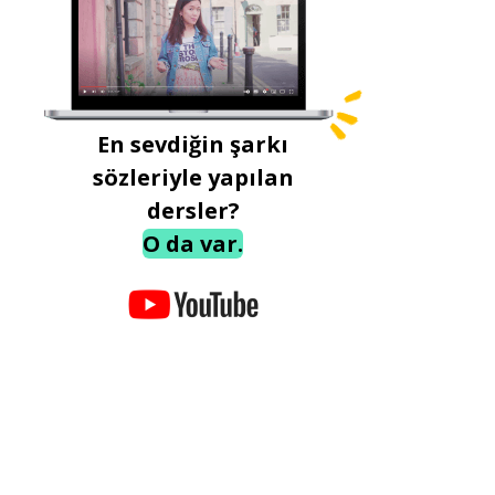
En sevdiğin şarkı
sözleriyle yapılan
dersler?
O da var.