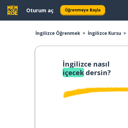
Oturum aç
Öğrenmeye Başla
İngilizce Öğrenmek
İngilizce Kursu
İngilizce nasıl
içecek
dersin?