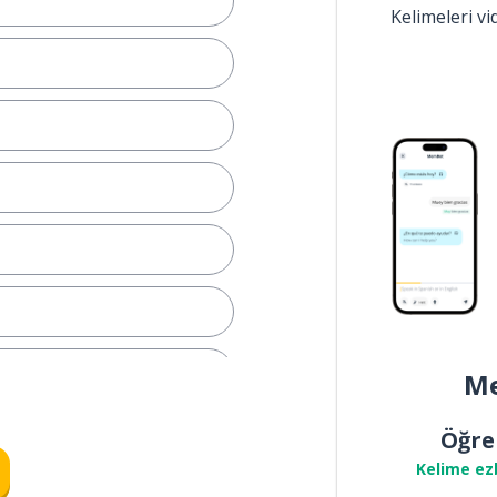
Kelimeleri v
Me
mak
Öğre
Kelime ez
nda; -ken