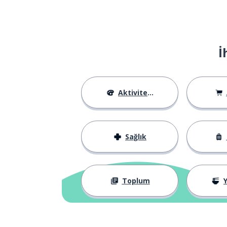
instead
yol; bakım; yö
a way
İ
krem
cream
son; geçen
last
Aktiviteler
son
final
Sağlık
sol
left
aslında
actually
Toplum
Y
sadece; tek
only
yaz