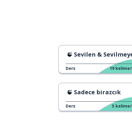
a house
bunlar
these
otel
a hotel
en iyi olan
the best one
Sevilen & Sevilmeyen Şeyle
öğleden sonra
an afternoon
Ders
19
kelime/
bıçak
a knife
Sadece birazcık
açmak
to open
Ders
5
kelime/
açık
open
bunun yerine