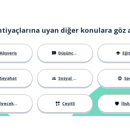
ntem
htiyaçlarına uyan diğer konulara göz 
Alışveriş
Düşünceler
Eği
Seyahat
Sosyal Hayat
Sp
iyecekler
Çeşitli
İlişk