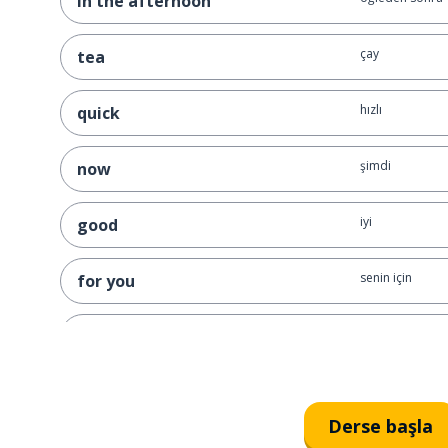
in the afternoon
çay
tea
hızlı
quick
şimdi
now
iyi
good
senin için
for you
ihtiyacı olmak
to need
yakalamak; tut
to catch
Derse başla
ne zaman; -dığı