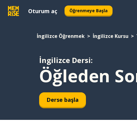
Oturum aç
Öğrenmeye Başla
İngilizce Öğrenmek
İngilizce Kursu
İngilizce Dersi:
Öğleden So
Derse başla