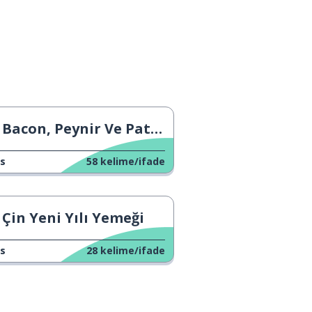
Bacon, Peynir Ve Patatesli Turta
s
58
kelime/ifade
Çin Yeni Yılı Yemeği
s
28
kelime/ifade