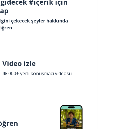
gidecek #içerik için
yap
lgini çekecek şeyler hakkında
öğren
Video izle
48.000+ yerli konuşmacı videosu
öğren