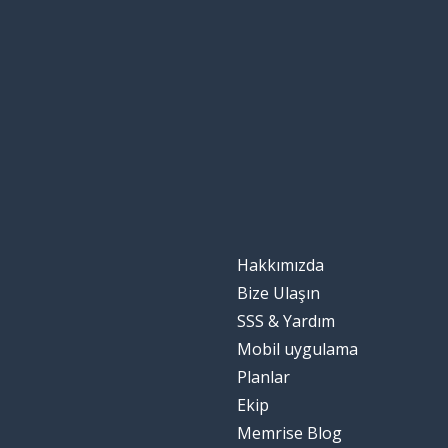
able
sevmek; keyif 
to enjoy
doğru (şekilde)
correctly
Hakkımızda
Bize Ulaşın
SSS & Yardım
Mobil uygulama
Planlar
Ekip
Memrise Blog