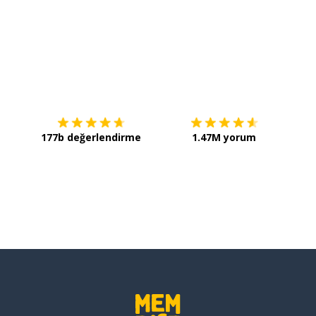
İndirmek için
App Store
Şimdi 
177b değerlendirme
1.47M yorum