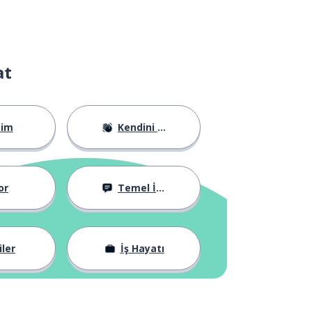
at
tim
Kendini Tanıtma
or
Temel İfadeler
iler
İş Hayatı