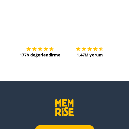
İndirmek için
App Store
Şimdi İ
177b değerlendirme
1.47M yorum