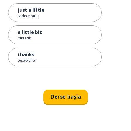
just a little
sadece biraz
a little bit
birazcık
thanks
teşekkürler
Derse başla
İndirmek için
App Store
Şimdi İ