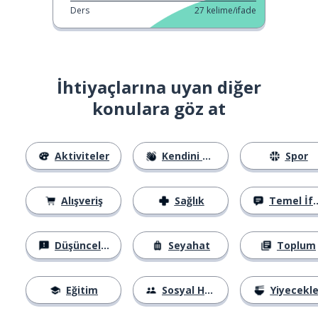
Ders
27
kelime/ifade
İhtiyaçlarına uyan diğer
konulara göz at
Aktiviteler
Kendini Tanıtma
Spor
Alışveriş
Sağlık
Temel İfadeler
Düşünceler
Seyahat
Toplum
Eğitim
Sosyal Hayat
Yiyecekle