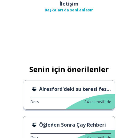
İletişim
Başkaları da seni anlasın
Senin için önerilenler
Alresford'deki su teresi festivali
Ders
34
kelime/ifade
Öğleden Sonra Çay Rehberi
Ders
44
kelime/ifade