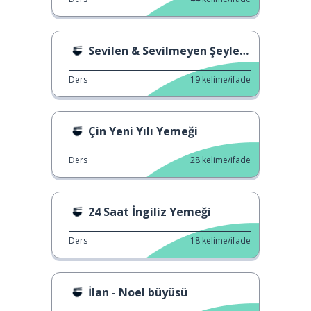
Sevilen & Sevilmeyen Şeyler 1
Ders
19
kelime/ifade
Çin Yeni Yılı Yemeği
Ders
28
kelime/ifade
24 Saat İngiliz Yemeği
Ders
18
kelime/ifade
İlan - Noel büyüsü