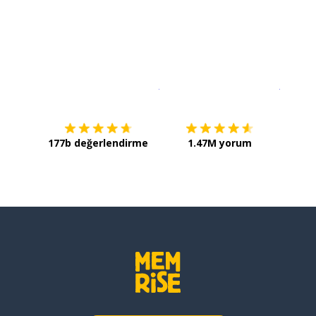
İndirmek için
App Store
Şimdi İ
177b değerlendirme
1.47M yorum