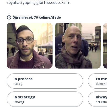
seyahati yapmış gibi hissedeceksin.
Öğrenilecek 76 kelime/ifade
a process
to m
süreç
demek i
a strategy
alway
strateji
her zam