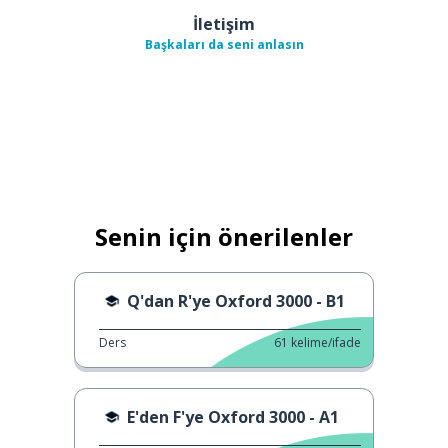
İletişim
Başkaları da seni anlasın
Senin için önerilenler
Q'dan R'ye Oxford 3000 - B1
Ders
61
kelime/ifade
E'den F'ye Oxford 3000 - A1