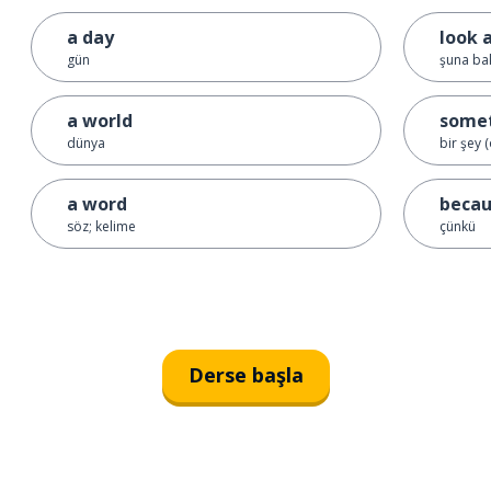
a day
look 
gün
şuna ba
a world
some
dünya
bir şey 
a word
beca
söz; kelime
çünkü
Derse başla