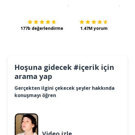
İndirmek için
App Store
Şimdi İ
177b değerlendirme
1.47M yorum
Hoşuna gidecek #içerik için
arama yap
Gerçekten ilgini çekecek şeyler hakkında
konuşmayı öğren
Video izle