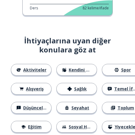
Ders
82
kelime/ifade
İhtiyaçlarına uyan diğer
konulara göz at
Aktiviteler
Kendini Tanıtma
Spor
Alışveriş
Sağlık
Temel İfadeler
Düşünceler
Seyahat
Toplum
Eğitim
Sosyal Hayat
Yiyecekle