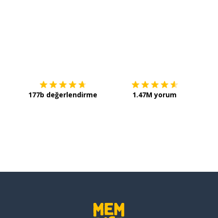
; dayanmak
İndirmek için
App Store
Şimdi 
177b değerlendirme
1.47M yorum
i