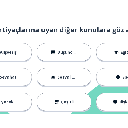
ir isimlerle)
htiyaçlarına uyan diğer konulara göz 
Alışveriş
Düşünceler
Eği
Seyahat
Sosyal Hayat
Sp
iyecekler
Çeşitli
İlişk