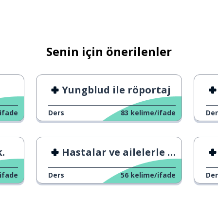
ha
Senin için önerilenler
yorum
Yungblud ile röportaj
ifade
Ders
83
kelime/ifade
Der
amak
.
Hastalar ve ailelerle etkili iletişim
ifade
Ders
56
kelime/ifade
Der