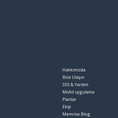
to allow
tamir etmek
to fix
zarar etmek; k
to lose
sözleşme
a contract
herkes
everyone
Hakkımızda
dönmek
to turn
Bize Ulaşın
SSS & Yardım
karşı
against
Mobil uygulama
Planlar
şaşırtıcı; inanıl
amazing
Ekip
Memrise Blog
çocuklar