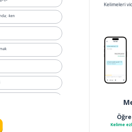
Kelimeleri v
nda; -ken
amak
k
kunmak
Me
Öğre
Kelime ez