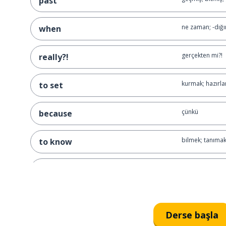
past
ne zaman; -dığı
when
gerçekten mi?!
really?!
kurmak; hazırl
to set
çünkü
because
bilmek; tanıma
to know
hissetmek; do
to feel
alçak
low
Derse başla
birisi; biri