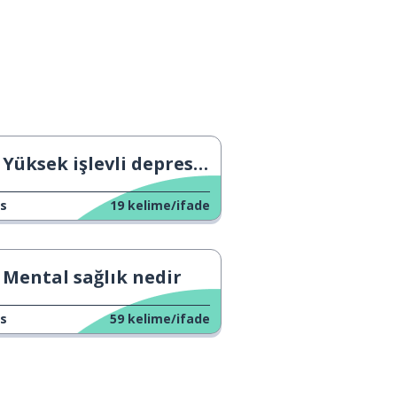
Yüksek işlevli depresyon
s
19
kelime/ifade
Mental sağlık nedir
s
59
kelime/ifade