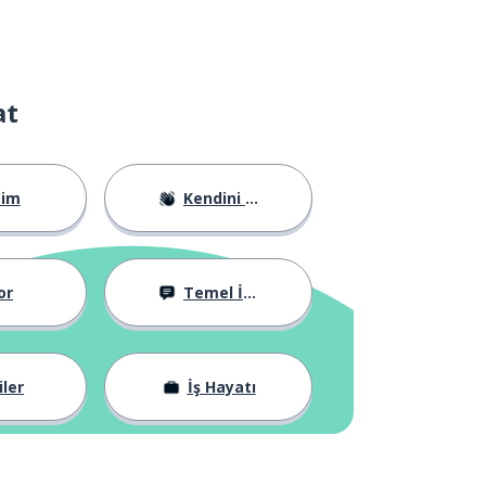
at
tim
Kendini Tanıtma
or
Temel İfadeler
iler
İş Hayatı