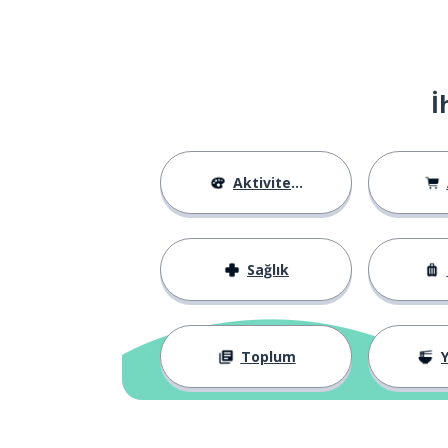
wrong
birçok (sayılabil
many
İ
seviye; düzey
a level
mesaj
a message
Aktiviteler
diğer; diğeri
other
Sağlık
hak
a right
koymak
to put
Toplum
Y
ölüm
death
nazik; tür