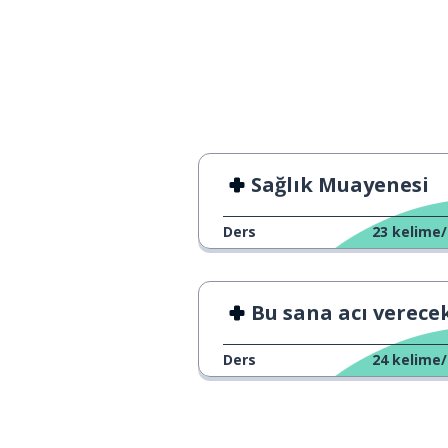
to get
biraz daha; da
more
takip etmek
to follow
öyle düşünmü
I don't think so
Sağlık Muayenesi
düşünmek
to think
Ders
23
kelime/
anlamak; kavr
to understand
Bu sana acı verecek
birisi; biri
somebody
Ders
24
kelime/
sağlık
health
yanlış, hatalı