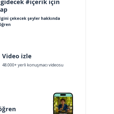
gidecek #içerik için
yap
lgini çekecek şeyler hakkında
öğren
Video izle
48.000+ yerli konuşmacı videosu
öğren