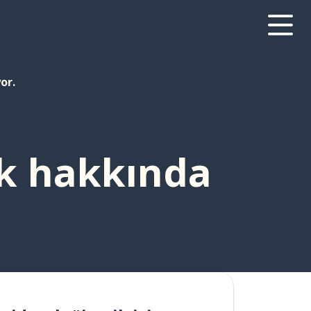
or.
ck hakkında