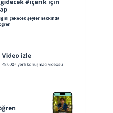
gidecek #içerik için
yap
lgini çekecek şeyler hakkında
öğren
Video izle
48.000+ yerli konuşmacı videosu
öğren