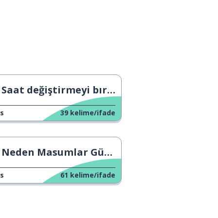
Saat değiştirmeyi bırakacak mıyız?
s
39
kelime/ifade
Neden Masumlar Gününü kutluyoruz?
s
61
kelime/ifade