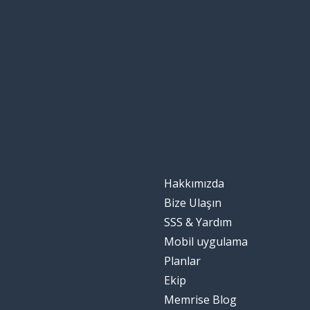
inside
birçok (sayılabil
many
arka; geri
back
atmosfer
the atmosphere
elbette; tabii ki
of course
Hakkımızda
artmak; yüksel
to increase
Bize Ulaşın
SSS & Yardım
hız
a speed
Mobil uygulama
Planlar
küresel ısınma
global warming
Ekip
Memrise Blog
son; geçen