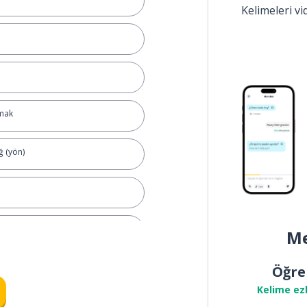
Kelimeleri v
mak
ğ (yön)
Me
Öğre
Kelime ez