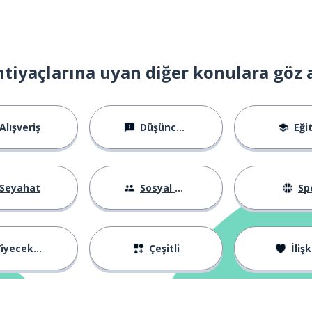
htiyaçlarına uyan diğer konulara göz 
Alışveriş
Düşünceler
Eği
Seyahat
Sosyal Hayat
Sp
iyecekler
Çeşitli
İlişk
aklamak; tutmak