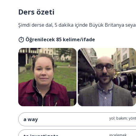
Ders özeti
Şimdi derse dal, 5 dakika içinde Büyük Britanya seya
Öğrenilecek 85 kelime/ifade
yol; bakım; yö
a way
incelemek