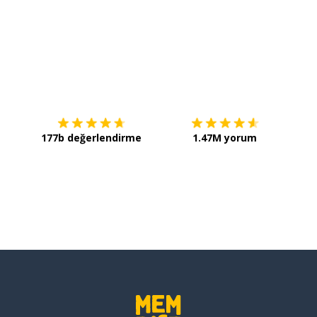
İndirmek için
App Store
Şimdi 
177b değerlendirme
1.47M yorum