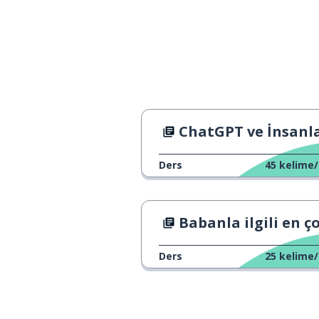
to affect
iklim
the climate
mesele
a matter
tüm
whole
ChatGPT ve İnsanlar: Kim Daha Z
dünya
a world
Ders
45
kelime/
saf; şeffaf
sheer
Babanla ilgili en çok sevdiğin şey ne
boyut; beden
a size
Ders
25
kelime/
orman
a forest
kullanılmış