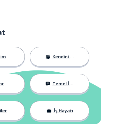
at
tim
Kendini Tanıtma
or
Temel İfadeler
iler
İş Hayatı