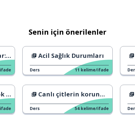
Senin için önerilenler
eki?
Acil Sağlık Durumları
ifade
Ders
11
kelime/ifade
Der
dir?
Canlı çitlerin korunması
ifade
Ders
54
kelime/ifade
Der