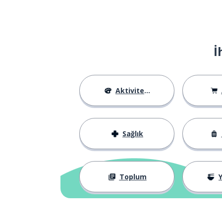
used
gösteri
a show
İ
bir milyar
a billion
nefes almak
to breathe
Aktiviteler
gaz
gas
Sağlık
gezegen
a planet
insan
a human
Toplum
Y
etkinlik
an activity
devam etmek; s