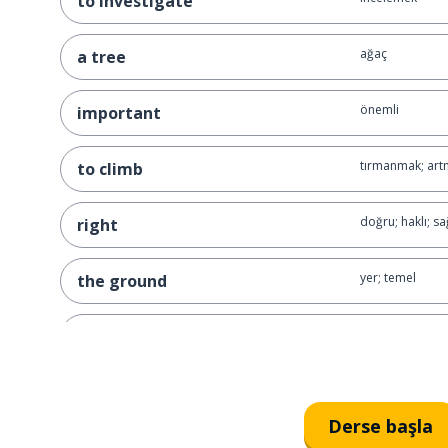
to investigate
ağaç
a tree
önemli
important
tırmanmak; art
to climb
doğru; haklı; sa
right
yer; temel
the ground
bilim insanı
a scientist
sormak
to ask
Derse başla
örnek