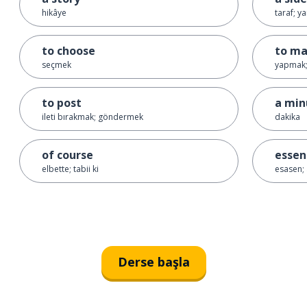
hikâye
taraf; y
to choose
to m
seçmek
yapmak;
to post
a min
ileti bırakmak; göndermek
dakika
of course
essen
elbette; tabii ki
esasen; 
Derse başla