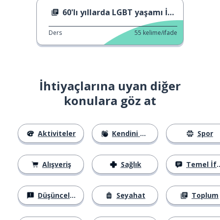
60'lı yıllarda LGBT yaşamı İngiltere'de.
Ders
55
kelime/ifade
İhtiyaçlarına uyan diğer
konulara göz at
Aktiviteler
Kendini Tanıtma
Spor
Alışveriş
Sağlık
Temel İfadeler
Düşünceler
Seyahat
Toplum