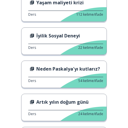
Yaşam maliyeti krizi
Ders
112
kelime/ifade
İyilik Sosyal Deneyi
Ders
22
kelime/ifade
Neden Paskalya'yı kutlarız?
Ders
54
kelime/ifade
Artık yılın doğum günü
Ders
24
kelime/ifade