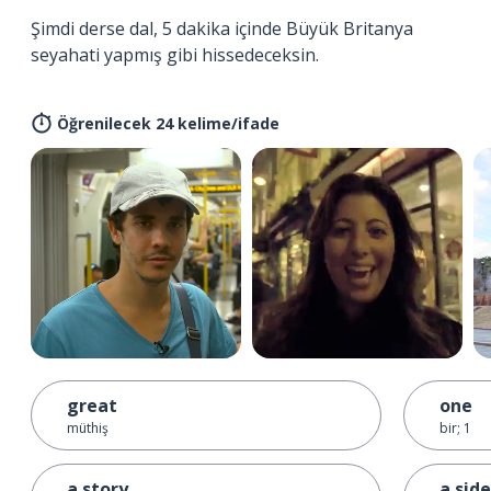
Şimdi derse dal, 5 dakika içinde Büyük Britanya
seyahati yapmış gibi hissedeceksin.
Öğrenilecek 24 kelime/ifade
great
one
müthiş
bir; 1
a story
a side