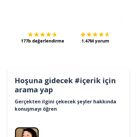
İndirmek için
App Store
Şimdi İ
177b değerlendirme
1.47M yorum
Hoşuna gidecek #içerik için
arama yap
Gerçekten ilgini çekecek şeyler hakkında
konuşmayı öğren