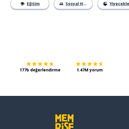
Eğitim
Sosyal Hayat
Yiyecekle
İndirmek için
App Store
Şimdi İ
177b değerlendirme
1.47M yorum