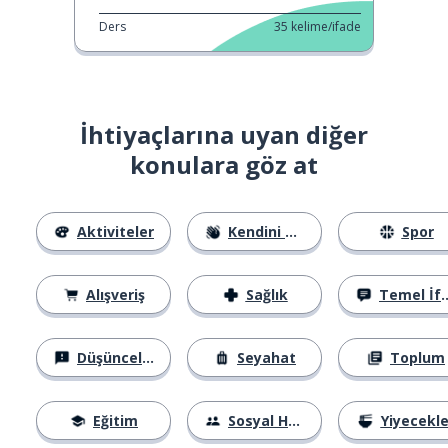
Ders
35
kelime/ifade
İhtiyaçlarına uyan diğer
konulara göz at
Aktiviteler
Kendini Tanıtma
Spor
Alışveriş
Sağlık
Temel İfadeler
Düşünceler
Seyahat
Toplum
Eğitim
Sosyal Hayat
Yiyecekle