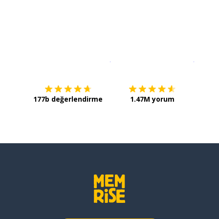
İndirmek için
App Store
Şimdi İ
177b değerlendirme
1.47M yorum