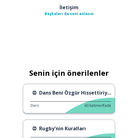
İletişim
Başkaları da seni anlasın
Senin için önerilenler
Dans Beni Özgür Hissettiriyor
Ders
60
kelime/ifade
Rugby'nin Kuralları