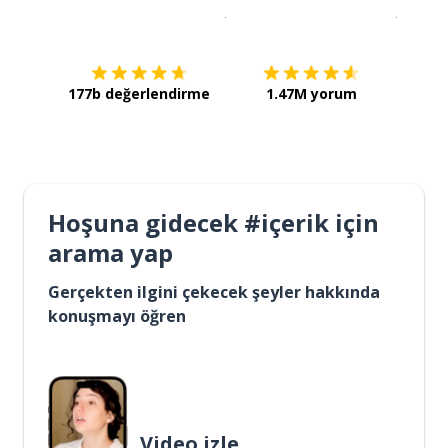
İndirmek için
App Store
Şimdi İ
177b değerlendirme
1.47M yorum
Hoşuna gidecek #içerik için
arama yap
Gerçekten ilgini çekecek şeyler hakkında
konuşmayı öğren
Video izle