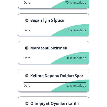
Ders
75
kelime/ifade
Başarı İçin 5 İpucu
Ders
67
kelime/ifade
Maratonu bitirmek
Ders
8
kelime/ifade
Kelime Deponu Doldur: Spor
Ders
18
kelime/ifade
Olimpiyat Oyunları tarihi