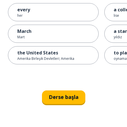
every
a col
her
lise
March
a star
Mart
yıldız
the United States
to pl
Amerika Birleşik Devletleri; Amerika
oynama
Derse başla