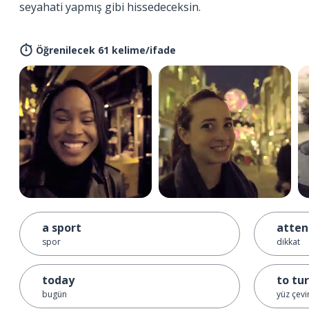
seyahati yapmış gibi hissedeceksin.
Öğrenilecek 61 kelime/ifade
a sport
atten
spor
dikkat
today
to tu
bugün
yüz çev