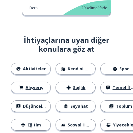
Ders
29
kelime/ifade
İhtiyaçlarına uyan diğer
konulara göz at
Aktiviteler
Kendini Tanıtma
Spor
Alışveriş
Sağlık
Temel İfadeler
Düşünceler
Seyahat
Toplum
Eğitim
Sosyal Hayat
Yiyecekle