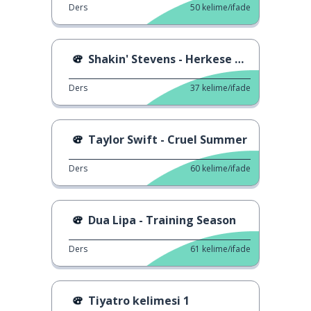
Ders
50
kelime/ifade
Shakin' Stevens - Herkese Mutlu Noeller
Ders
37
kelime/ifade
Taylor Swift - Cruel Summer
Ders
60
kelime/ifade
Dua Lipa - Training Season
Ders
61
kelime/ifade
Tiyatro kelimesi 1