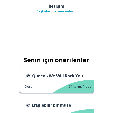
İletişim
Başkaları da seni anlasın
Senin için önerilenler
Queen - We Will Rock You
Ders
31
kelime/ifade
Erişilebilir bir müze