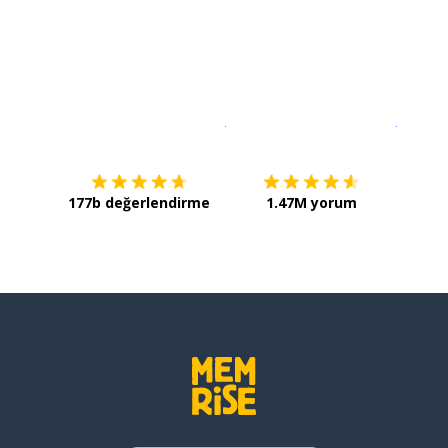
İndirmek için
App Store
Şimdi İ
177b değerlendirme
1.47M yorum