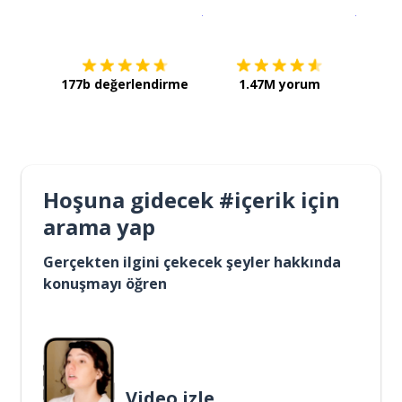
İndirmek için
App Store
Şimdi İ
177b değerlendirme
1.47M yorum
Hoşuna gidecek #içerik için
arama yap
Gerçekten ilgini çekecek şeyler hakkında
konuşmayı öğren
Video izle