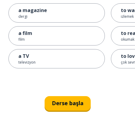
a magazine
to wa
dergi
izlemek
a film
to re
film
okumak
a TV
to lo
televizyon
çok sev
Derse başla