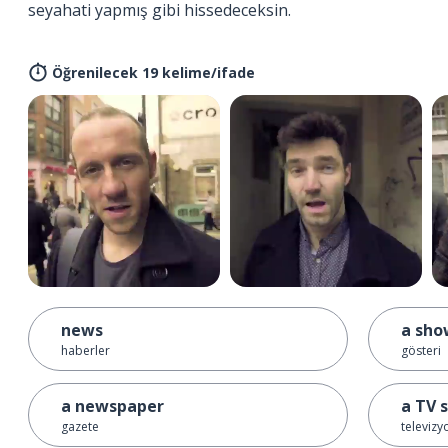
seyahati yapmış gibi hissedeceksin.
Öğrenilecek 19 kelime/ifade
news
a sho
haberler
gösteri
a newspaper
a TV 
gazete
televiz