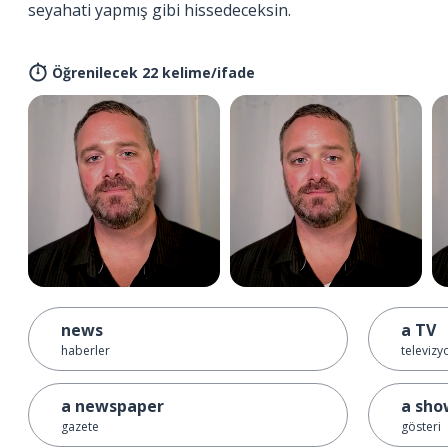
seyahati yapmış gibi hissedeceksin.
Öğrenilecek 22 kelime/ifade
news
a TV
haberler
televizy
a newspaper
a sho
gazete
gösteri