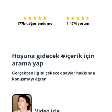
İndirmek için
App Store
Şimdi İ
177b değerlendirme
1.47M yorum
Hoşuna gidecek #içerik için
arama yap
Gerçekten ilgini çekecek şeyler hakkında
konuşmayı öğren
Video izle