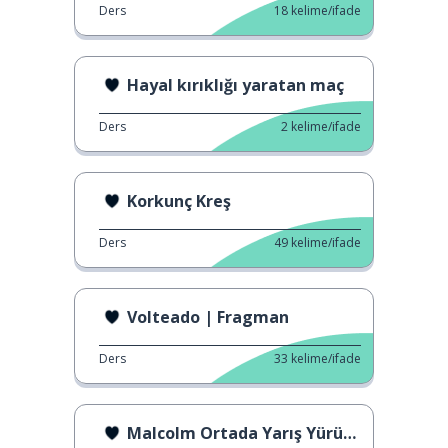
Ders
18
kelime/ifade
Hayal kırıklığı yaratan maç
Ders
2
kelime/ifade
Korkunç Kreş
Ders
49
kelime/ifade
Volteado | Fragman
Ders
33
kelime/ifade
Malcolm Ortada Yarış Yürüyüşü