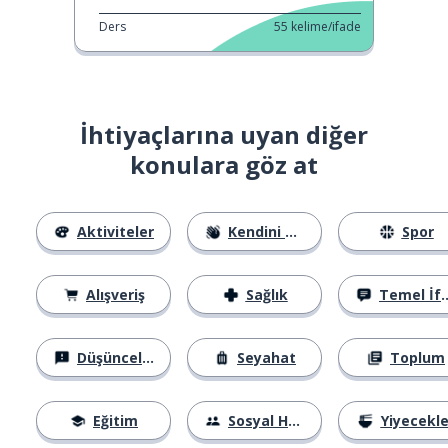
Ders
55
kelime/ifade
İhtiyaçlarına uyan diğer
konulara göz at
Aktiviteler
Kendini Tanıtma
Spor
Alışveriş
Sağlık
Temel İfadeler
Düşünceler
Seyahat
Toplum
Eğitim
Sosyal Hayat
Yiyecekle