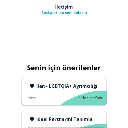
İletişim
Başkaları da seni anlasın
Senin için önerilenler
İlan - LGBTQIA+ Ayrımcılığı
Ders
32
kelime/ifade
İdeal Partnerini Tanımla