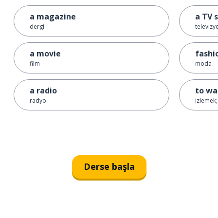
a magazine
a TV 
dergi
televiz
a movie
fashi
film
moda
a radio
to wa
radyo
izlemek
Derse başla