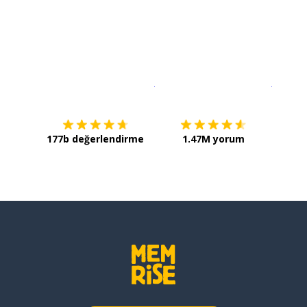
İndirmek için
App Store
Şimdi İ
177b değerlendirme
1.47M yorum