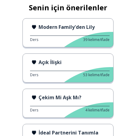
Senin için önerilenler
Modern Family'den Lily
Ders
39
kelime/ifade
Açık İlişki
Ders
53
kelime/ifade
Çekim Mi Aşk Mı?
Ders
4
kelime/ifade
İdeal Partnerini Tanımla