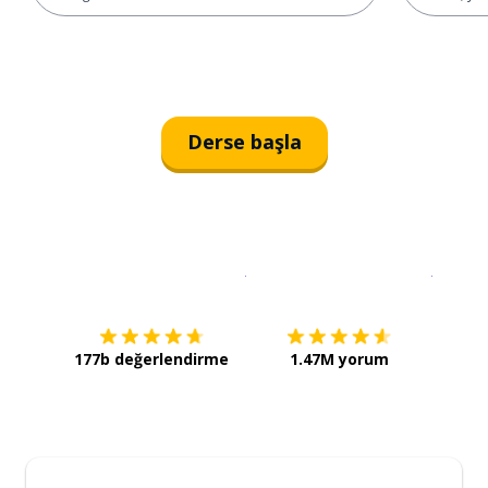
Derse başla
İndirmek için
App Store
Şimdi İ
177b değerlendirme
1.47M yorum