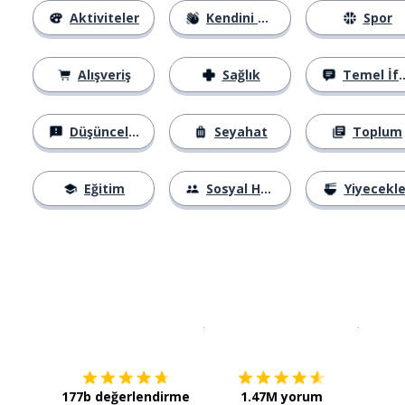
Aktiviteler
Kendini Tanıtma
Spor
Alışveriş
Sağlık
Temel İfadeler
Düşünceler
Seyahat
Toplum
Eğitim
Sosyal Hayat
Yiyecekle
İndirmek için
App Store
Şimdi İ
177b değerlendirme
1.47M yorum