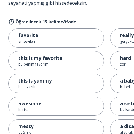
seyahati yapmış gibi hissedeceksin.
Öğrenilecek 15 kelime/ifade
favorite
really
en sevilen
gerçekt
this is my favorite
hard
bu benim favorim
zor
this is yummy
a bab
bu lezzetli
bebek
awesome
a sist
harika
kız kard
messy
a dis
dağınık
afet; yık