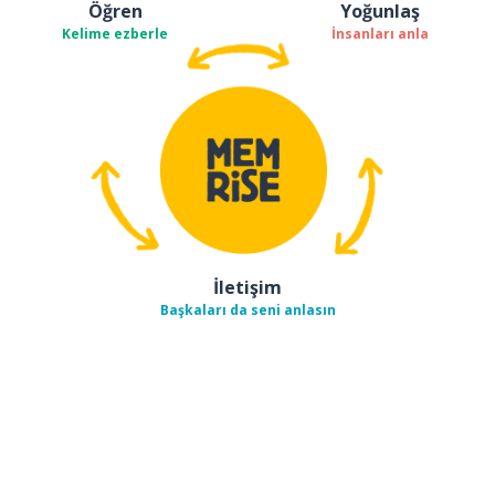
Öğren
Yoğunlaş
Kelime ezberle
İnsanları anla
İletişim
Başkaları da seni anlasın