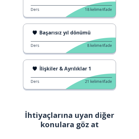
Ders
18
kelime/ifade
Başarısız yıl dönümü
Ders
8
kelime/ifade
İlişkiler & Ayrılıklar 1
Ders
21
kelime/ifade
İhtiyaçlarına uyan diğer
konulara göz at