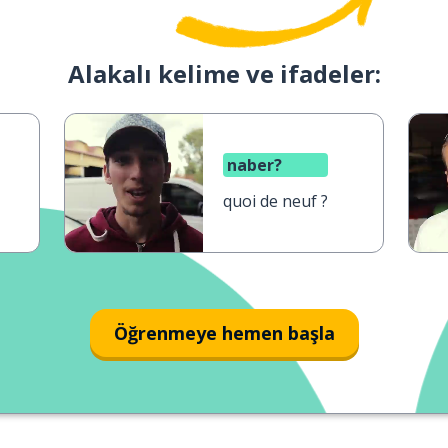
Alakalı kelime ve ifadeler:
naber?
quoi de neuf ?
Öğrenmeye hemen başla