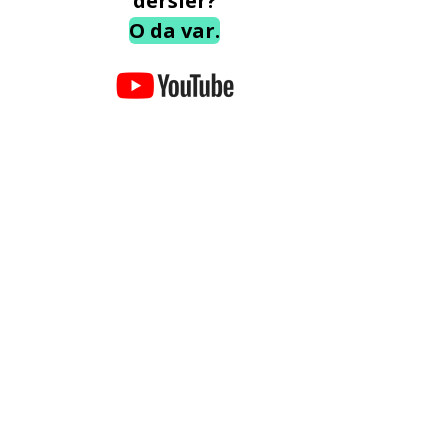
dersler?
O da var.