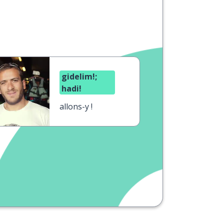
gidelim!;
hadi!
allons-y !