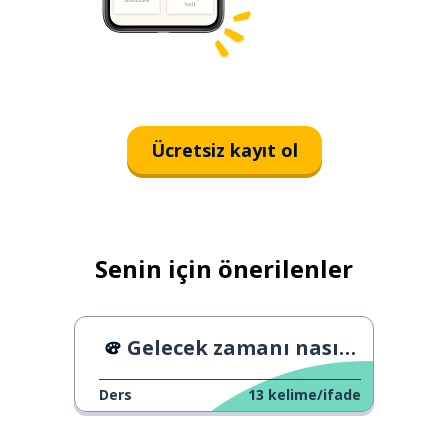
Ücretsiz kayıt ol
Senin için önerilenler
Gelecek zamanı nasıl kullanırız
Ders
13
kelime/ifade