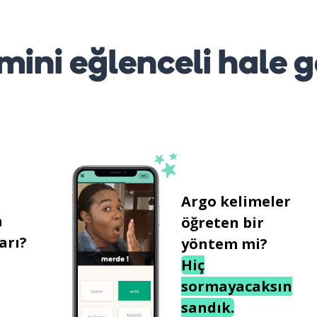
mini eğlenceli hale g
Argo kelimeler
n
öğreten bir
arı?
yöntem mi?
Hiç
sormayacaksın
sandık.