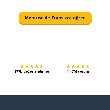
Memrise ile Fransızca öğren
İndirmek için
App Store
Şimdi 
177b değerlendirme
1.47M yorum