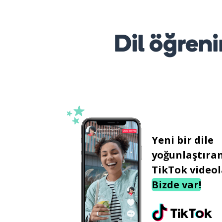
Dil öğreni
Yeni bir dile
yoğunlaştıra
TikTok videol
Bizde var!