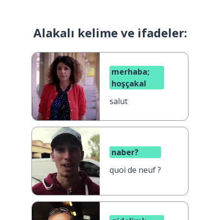
Alakalı kelime ve ifadeler:
merhaba;
hoşçakal
salut
naber?
quoi de neuf ?