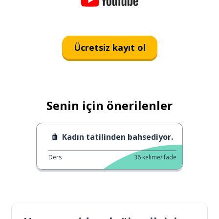
Ücretsiz kayıt ol
Senin için önerilenler
Kadın tatilinden bahsediyor.
Ders
36
kelime/ifade