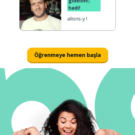
gidelim!;
hadi!
allons-y !
Öğrenmeye hemen başla