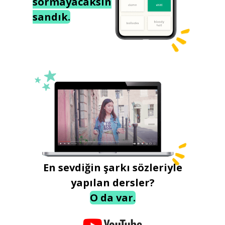
sormayacaksın
sandık.
En sevdiğin şarkı sözleriyle
yapılan dersler?
O da var.