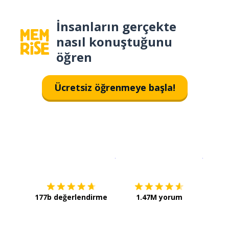
İnsanların gerçekte
nasıl konuştuğunu
öğren
Ücretsiz öğrenmeye başla!
İndirmek için
App Store
Şimdi İ
177b değerlendirme
1.47M yorum