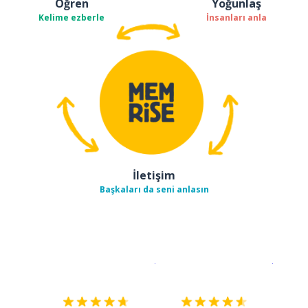
Öğren
Yoğunlaş
Kelime ezberle
İnsanları anla
İletişim
Başkaları da seni anlasın
İndirmek için
App Store
Şimdi İ