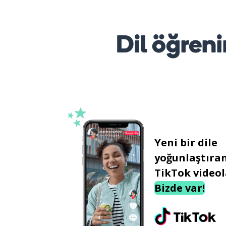
Dil öğreni
Yeni bir dile
yoğunlaştıra
TikTok videol
Bizde var!