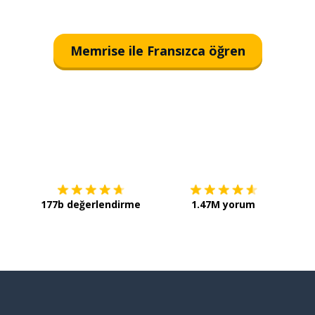
Memrise ile Fransızca öğren
İndirmek için
App Store
Şimdi 
177b değerlendirme
1.47M yorum