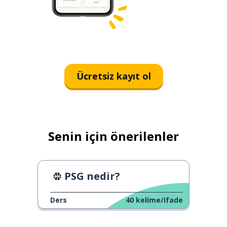
Ücretsiz kayıt ol
Senin için önerilenler
PSG nedir?
Ders
40
kelime/ifade