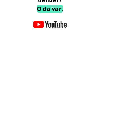
dersler?
O da var.