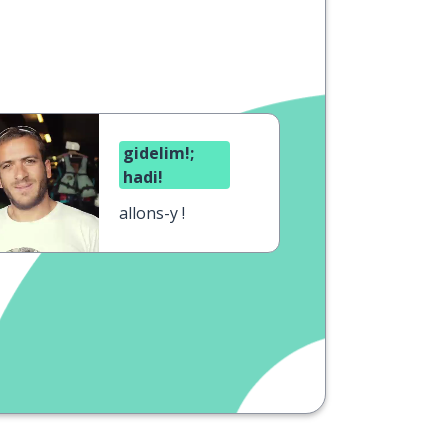
gidelim!;
hadi!
allons-y !