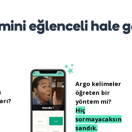
mini eğlenceli hale g
Argo kelimeler
n
öğreten bir
arı?
yöntem mi?
Hiç
sormayacaksın
sandık.