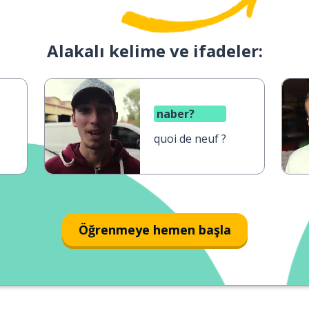
Alakalı kelime ve ifadeler:
naber?
quoi de neuf ?
Öğrenmeye hemen başla