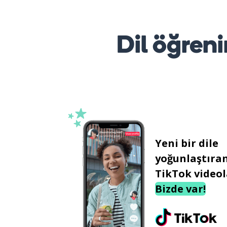
Dil öğreni
Yeni bir dile
yoğunlaştıra
TikTok videol
Bizde var!