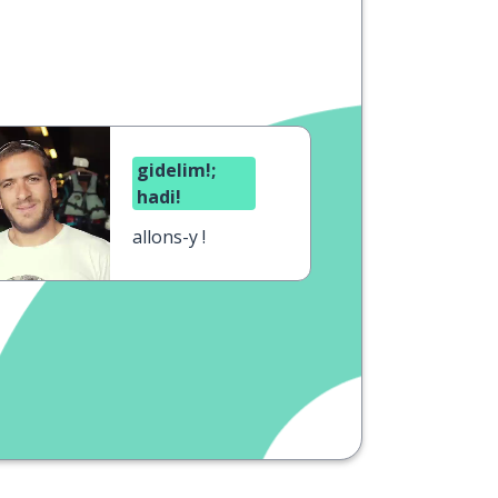
gidelim!;
hadi!
allons-y !