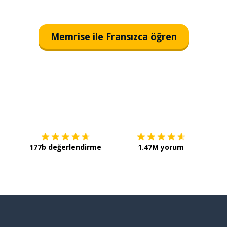
Memrise ile Fransızca öğren
İndirmek için
App Store
Şimdi 
177b değerlendirme
1.47M yorum