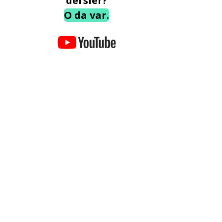
dersler?
O da var.