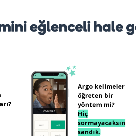
mini eğlenceli hale g
Argo kelimeler
n
öğreten bir
arı?
yöntem mi?
Hiç
sormayacaksın
sandık.