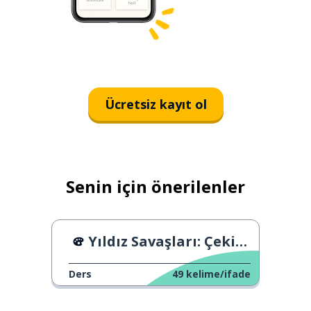
Ücretsiz kayıt ol
Senin için önerilenler
Yıldız Savaşları: Çekim Sırları
Ders
49
kelime/ifade