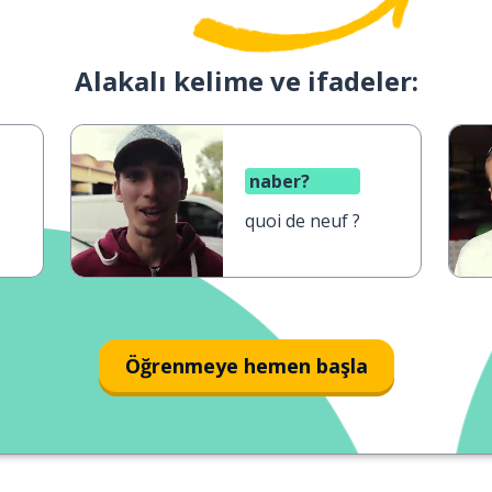
Alakalı kelime ve ifadeler:
naber?
quoi de neuf ?
Öğrenmeye hemen başla