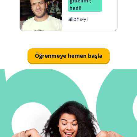
gidelim!;
hadi!
allons-y !
Öğrenmeye hemen başla