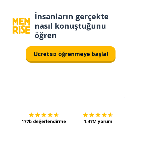
İnsanların gerçekte
nasıl konuştuğunu
öğren
Ücretsiz öğrenmeye başla!
İndirmek için
App Store
Şimdi İ
177b değerlendirme
1.47M yorum