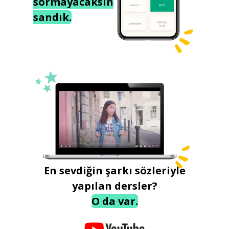
sormayacaksın
sandık.
En sevdiğin şarkı sözleriyle
yapılan dersler?
O da var.