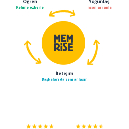
Öğren
Yoğunlaş
Kelime ezberle
İnsanları anla
İletişim
Başkaları da seni anlasın
İndirmek için
App Store
Şimdi İ