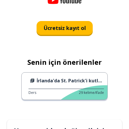
Ücretsiz kayıt ol
Senin için önerilenler
İrlanda'da St. Patrick'i kutlama
Ders
29
kelime/ifade