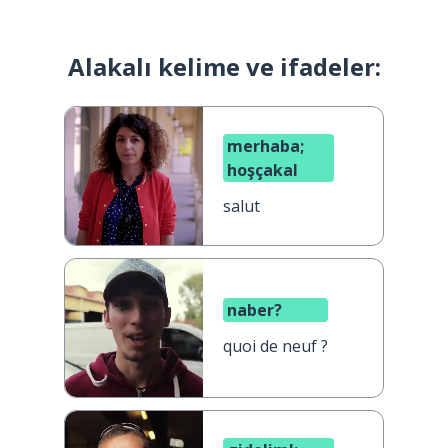
Alakalı kelime ve ifadeler:
merhaba;
hoşçakal
salut
naber?
quoi de neuf ?