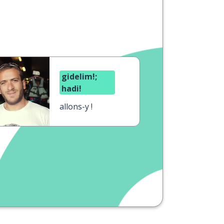
gidelim!;
hadi!
allons-y !