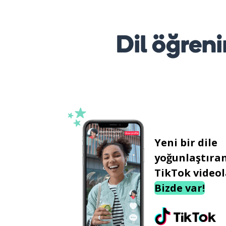
Dil öğreni
Yeni bir dile
yoğunlaştıra
TikTok videol
Bizde var!