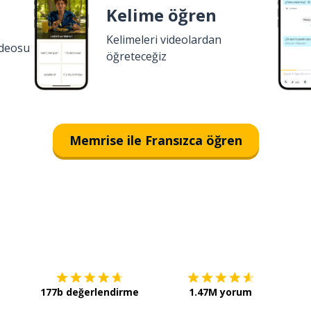
Kelime öğren
Kelimeleri videolardan
ideosu
öğreteceğiz
Memrise ile Fransızca öğren
İndirmek için
App Store
Şimdi 
177b değerlendirme
1.47M yorum