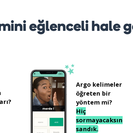
mini eğlenceli hale g
Argo kelimeler
n
öğreten bir
arı?
yöntem mi?
Hiç
sormayacaksın
sandık.