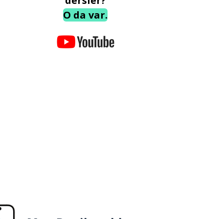
dersler?
O da var.