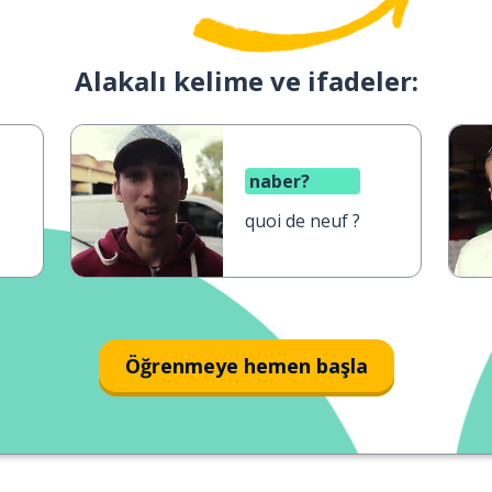
Alakalı kelime ve ifadeler:
naber?
quoi de neuf ?
Öğrenmeye hemen başla