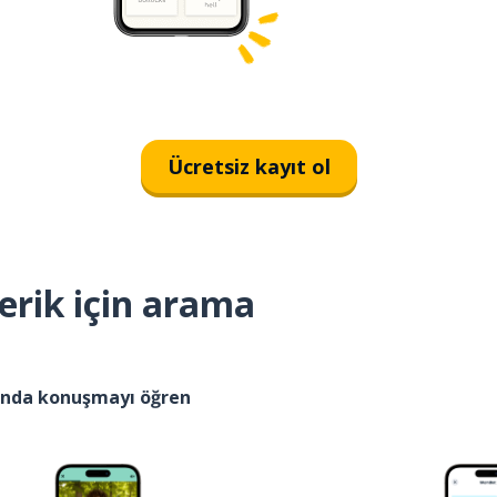
Ücretsiz kayıt ol
erik için arama
kında konuşmayı öğren