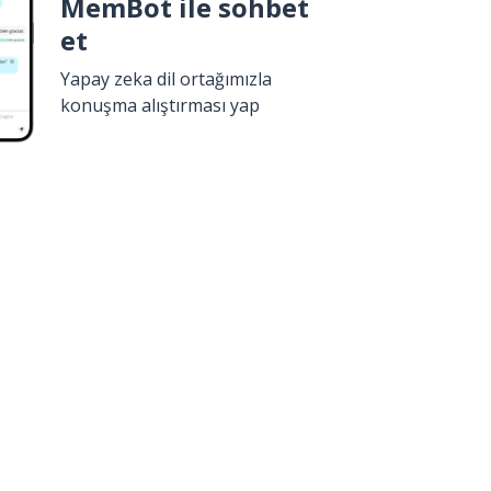
MemBot ile sohbet
et
Yapay zeka dil ortağımızla
konuşma alıştırması yap
İndir
Google Play