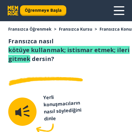
Öğrenmeye Başla
Fransızca Öğrenmek
Fransızca Kursu
Fransızca Konu
Fransızca nasıl
kötüye kullanmak; istismar etmek; ileri
gitmek
dersin?
Yerli
konuşmacıların
nasıl söylediğini
dinle