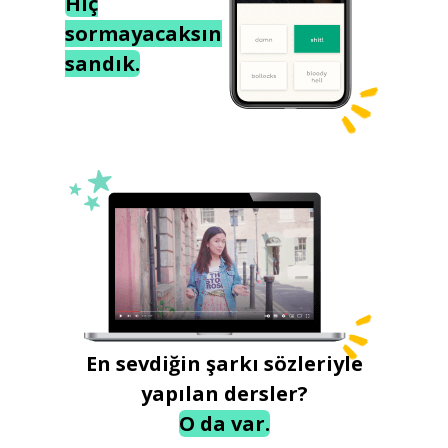
Hiç
sormayacaksın
sandık.
En sevdiğin şarkı sözleriyle
yapılan dersler?
O da var.