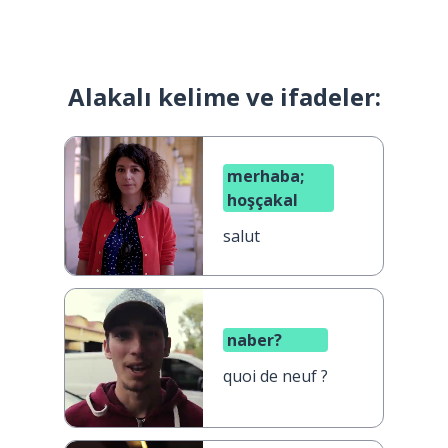
Alakalı kelime ve ifadeler:
merhaba;
hoşçakal
salut
naber?
quoi de neuf ?