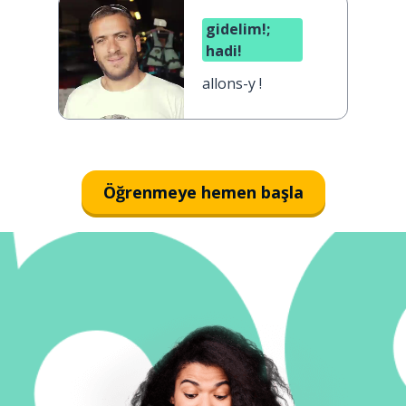
gidelim!;
hadi!
allons-y !
Öğrenmeye hemen başla