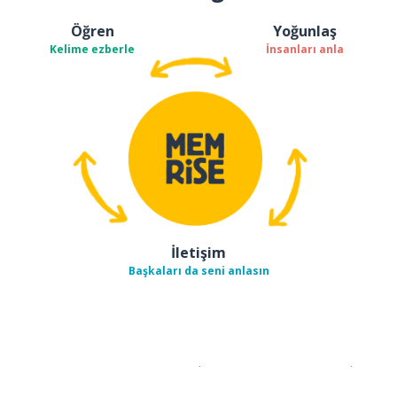
Öğren
Yoğunlaş
Kelime ezberle
İnsanları anla
İletişim
Başkaları da seni anlasın
İndirmek için
App Store
Şimdi İ