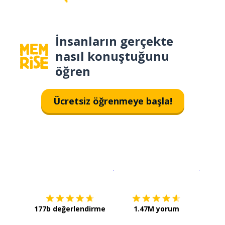
İnsanların gerçekte
nasıl konuştuğunu
öğren
Ücretsiz öğrenmeye başla!
İndirmek için
App Store
Şimdi İ
177b değerlendirme
1.47M yorum