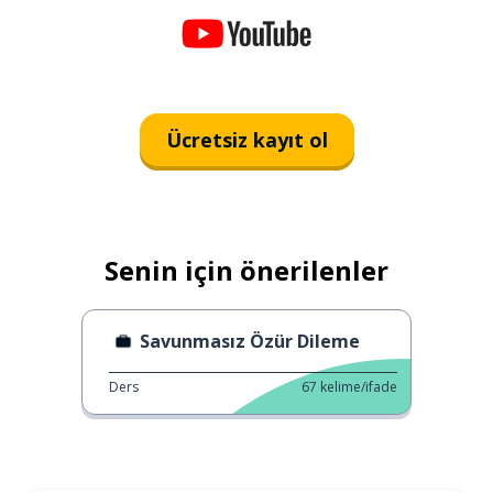
Ücretsiz kayıt ol
Senin için önerilenler
Savunmasız Özür Dileme
Ders
67
kelime/ifade