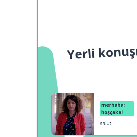
Yerli konuş
merhaba;
hoşçakal
salut