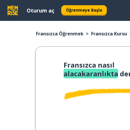
Oturum aç
Öğrenmeye Başla
Fransızca Öğrenmek
Fransızca Kursu
Fransızca nasıl
alacakaranlıkta
der