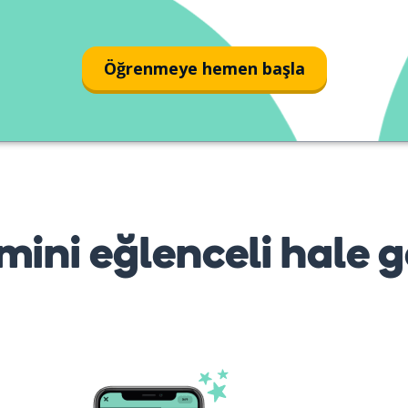
Öğrenmeye hemen başla
mini eğlenceli hale g