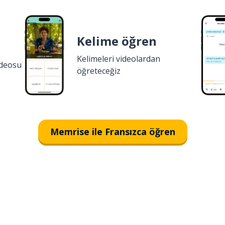
Kelime öğren
Kelimeleri videolardan
ideosu
öğreteceğiz
Memrise ile Fransızca öğren
İndirmek için
App Store
Şimdi 