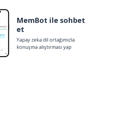
MemBot ile sohbet
et
Yapay zeka dil ortağımızla
konuşma alıştırması yap
İndir
Google Play