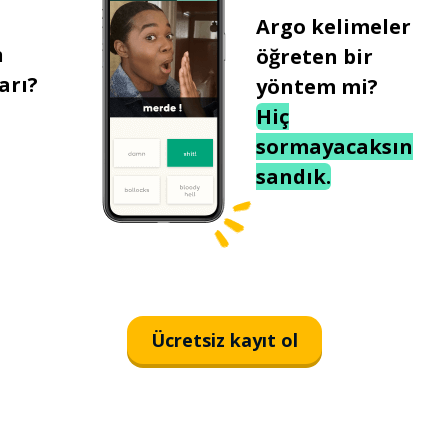
Argo kelimeler
n
öğreten bir
arı?
yöntem mi?
Hiç
sormayacaksın
sandık.
Ücretsiz kayıt ol