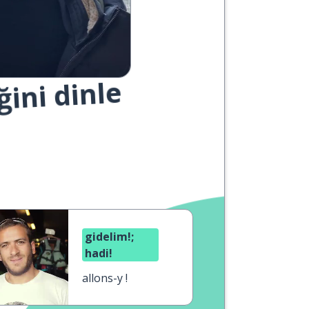
ğini dinle
gidelim!;
hadi!
allons-y !