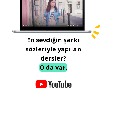
En sevdiğin şarkı
sözleriyle yapılan
dersler?
O da var.