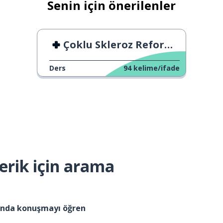
Senin için önerilenler
Çoklu Skleroz Reformu
Ders
94
kelime/ifade
erik için arama
kında konuşmayı öğren