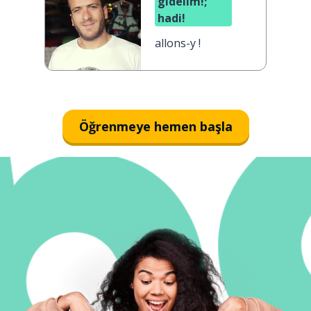
gidelim!;
hadi!
allons-y !
Öğrenmeye hemen başla