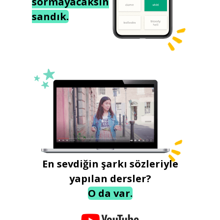
sormayacaksın
sandık.
En sevdiğin şarkı sözleriyle
yapılan dersler?
O da var.