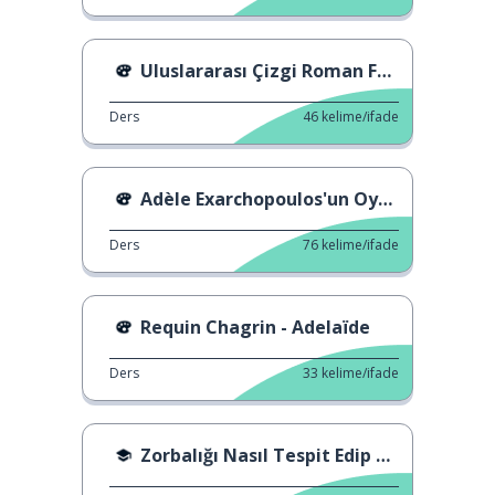
Uluslararası Çizgi Roman Festivali
Ders
46
kelime/ifade
Adèle Exarchopoulos'un Oyunculuk Seçimi
Ders
76
kelime/ifade
Requin Chagrin - Adelaïde
Ders
33
kelime/ifade
Zorbalığı Nasıl Tespit Edip Durdurabilirim?