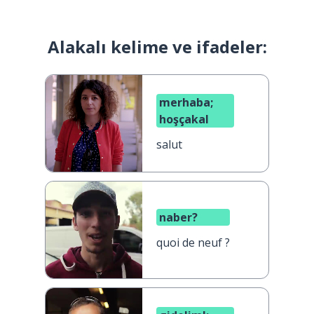
Alakalı kelime ve ifadeler:
merhaba;
hoşçakal
salut
naber?
quoi de neuf ?