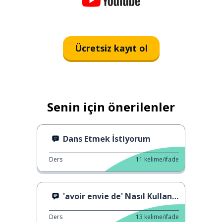
Ücretsiz kayıt ol
Senin için önerilenler
Dans Etmek İstiyorum
Ders
11
kelime/ifade
'avoir envie de' Nasıl Kullanılır?
Ders
13
kelime/ifade