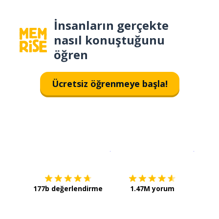
İnsanların gerçekte
nasıl konuştuğunu
öğren
Ücretsiz öğrenmeye başla!
İndirmek için
App Store
Şimdi İ
177b değerlendirme
1.47M yorum