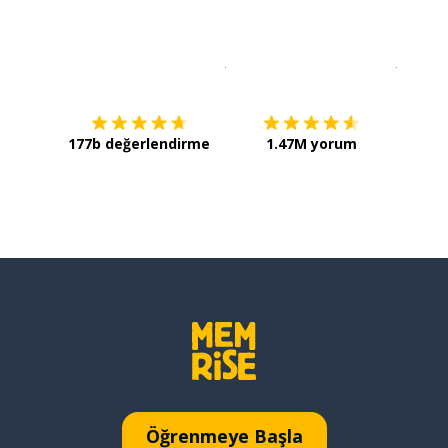
İndirmek için
App Store
Şimdi İ
177b değerlendirme
1.47M yorum
Öğrenmeye Başla