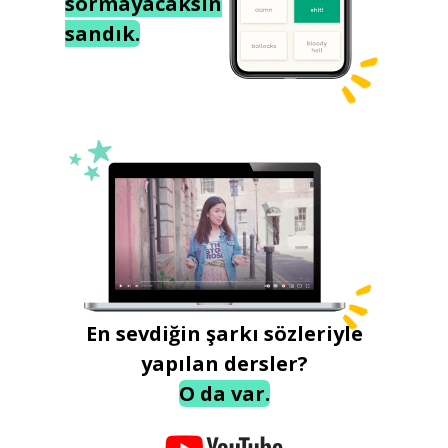
sormayacaksın
sandık.
En sevdiğin şarkı sözleriyle
yapılan dersler?
O da var.