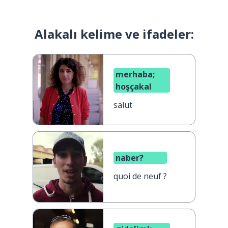
Alakalı kelime ve ifadeler:
merhaba;
hoşçakal
salut
naber?
quoi de neuf ?