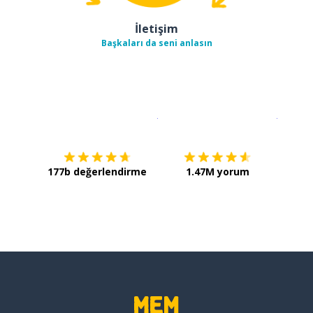
İletişim
Başkaları da seni anlasın
İndirmek için
App Store
Şimdi İ
177b değerlendirme
1.47M yorum