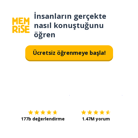
İnsanların gerçekte
nasıl konuştuğunu
öğren
Ücretsiz öğrenmeye başla!
İndirmek için
App Store
Şimdi İ
177b değerlendirme
1.47M yorum