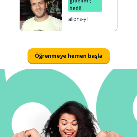
gidelim!;
hadi!
allons-y !
Öğrenmeye hemen başla