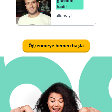
gidelim!;
hadi!
allons-y !
Öğrenmeye hemen başla