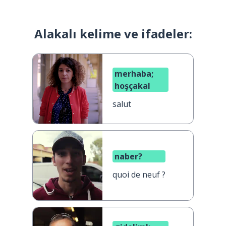
Alakalı kelime ve ifadeler:
merhaba;
hoşçakal
salut
naber?
quoi de neuf ?