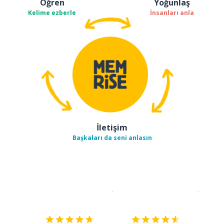
Öğren
Yoğunlaş
Kelime ezberle
İnsanları anla
İletişim
Başkaları da seni anlasın
İndirmek için
App Store
Şimdi İ