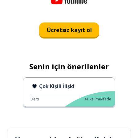
Ücretsiz kayıt ol
Senin için önerilenler
Çok Kişili İlişki
Ders
41
kelime/ifade