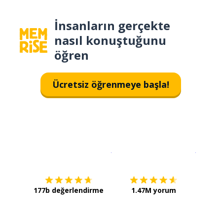
İnsanların gerçekte
nasıl konuştuğunu
öğren
Ücretsiz öğrenmeye başla!
İndirmek için
App Store
Şimdi İ
177b değerlendirme
1.47M yorum