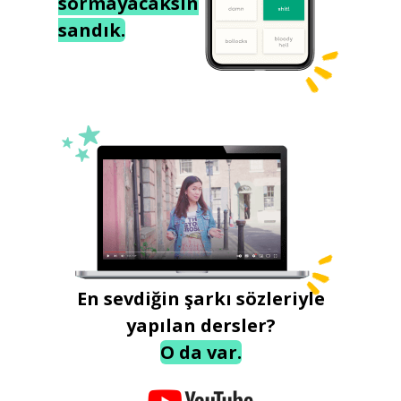
sormayacaksın
sandık.
En sevdiğin şarkı sözleriyle
yapılan dersler?
O da var.