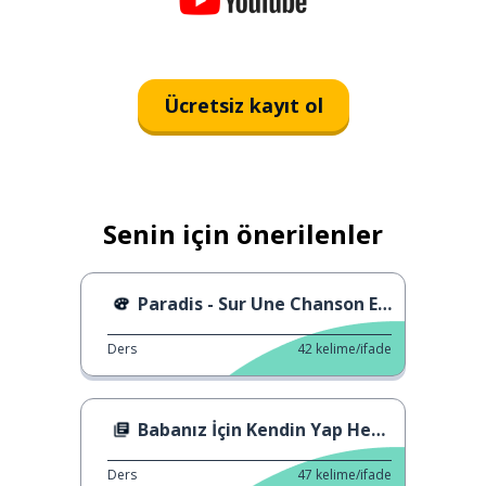
Ücretsiz kayıt ol
Senin için önerilenler
Paradis - Sur Une Chanson En Français
Ders
42
kelime/ifade
Babanız İçin Kendin Yap Hediye Fikri
Ders
47
kelime/ifade