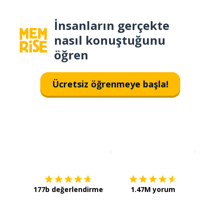
İnsanların gerçekte
nasıl konuştuğunu
öğren
Ücretsiz öğrenmeye başla!
İndirmek için
App Store
Şimdi İ
177b değerlendirme
1.47M yorum