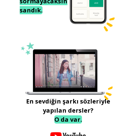
sormayacaksın
sandık.
En sevdiğin şarkı sözleriyle
yapılan dersler?
O da var.