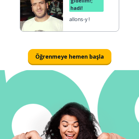
gidelim!;
hadi!
allons-y !
Öğrenmeye hemen başla