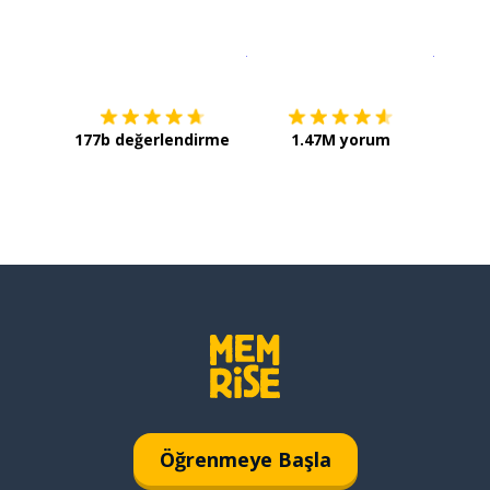
İndirmek için
App Store
Şimdi İ
177b değerlendirme
1.47M yorum
Öğrenmeye Başla