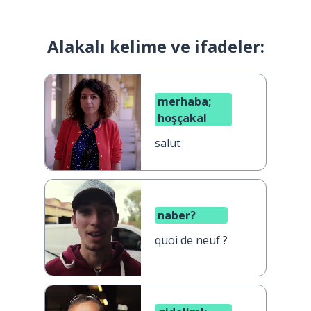
Alakalı kelime ve ifadeler:
merhaba;
hoşçakal
salut
naber?
quoi de neuf ?