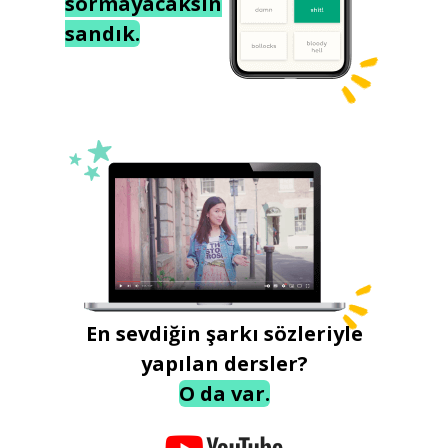
sormayacaksın
sandık.
En sevdiğin şarkı sözleriyle
yapılan dersler?
O da var.