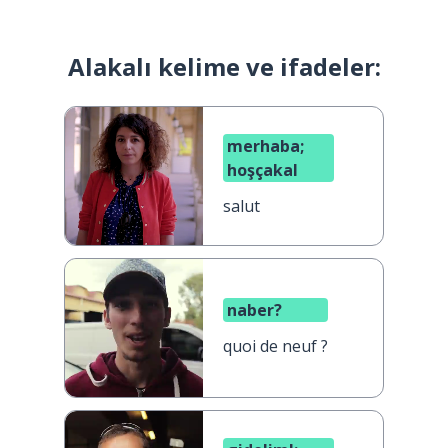
Alakalı kelime ve ifadeler:
merhaba;
hoşçakal
salut
naber?
quoi de neuf ?