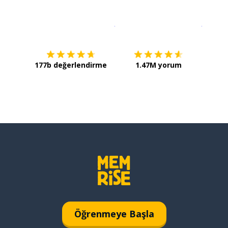
İndirmek için
App Store
Şimdi İ
177b değerlendirme
1.47M yorum
Öğrenmeye Başla