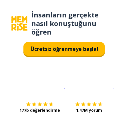
İnsanların gerçekte
nasıl konuştuğunu
öğren
Ücretsiz öğrenmeye başla!
İndirmek için
App Store
Şimdi İ
177b değerlendirme
1.47M yorum