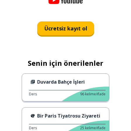
Ücretsiz kayıt ol
Senin için önerilenler
Duvarda Bahçe İşleri
Ders
96
kelime/ifade
Bir Paris Tiyatrosu Ziyareti
Ders
25
kelime/ifade