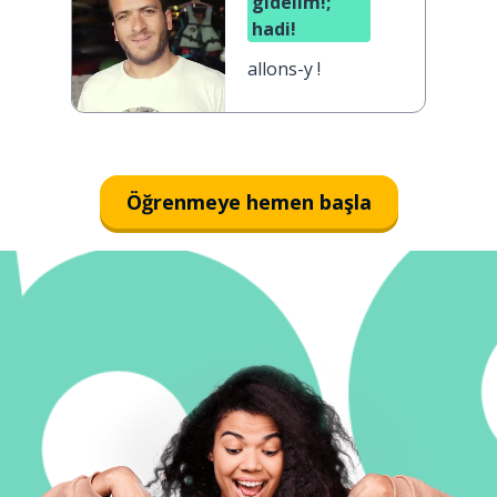
gidelim!;
hadi!
allons-y !
Öğrenmeye hemen başla