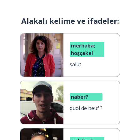
Alakalı kelime ve ifadeler:
merhaba;
hoşçakal
salut
naber?
quoi de neuf ?