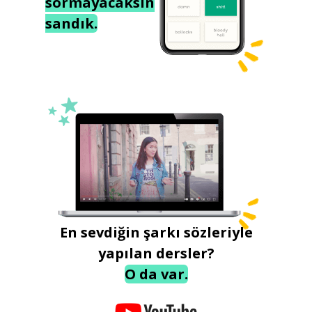
sormayacaksın
sandık.
En sevdiğin şarkı sözleriyle
yapılan dersler?
O da var.