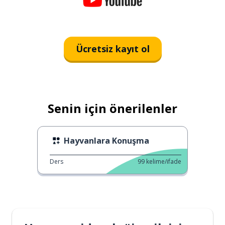
Ücretsiz kayıt ol
Senin için önerilenler
Hayvanlara Konuşma
Ders
99
kelime/ifade