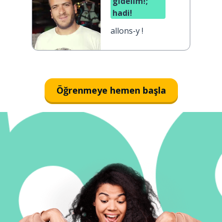
gidelim!;
hadi!
allons-y !
Öğrenmeye hemen başla