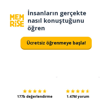
İnsanların gerçekte
nasıl konuştuğunu
öğren
Ücretsiz öğrenmeye başla!
İndirmek için
App Store
Şimdi İ
177b değerlendirme
1.47M yorum