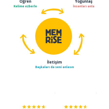
Öğren
Yoğunlaş
Kelime ezberle
İnsanları anla
İletişim
Başkaları da seni anlasın
İndirmek için
App Store
Şimdi İ