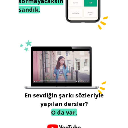
sormayacaksın
sandık.
En sevdiğin şarkı sözleriyle
yapılan dersler?
O da var.