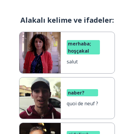
Alakalı kelime ve ifadeler:
merhaba;
hoşçakal
salut
naber?
quoi de neuf ?