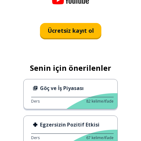
Ücretsiz kayıt ol
Senin için önerilenler
Göç ve İş Piyasası
Ders
82
kelime/ifade
Egzersizin Pozitif Etkisi
Ders
67
kelime/ifade