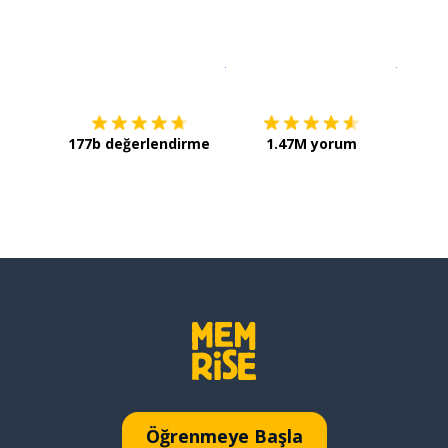
İndirmek için
App Store
Şimdi İ
177b değerlendirme
1.47M yorum
Öğrenmeye Başla