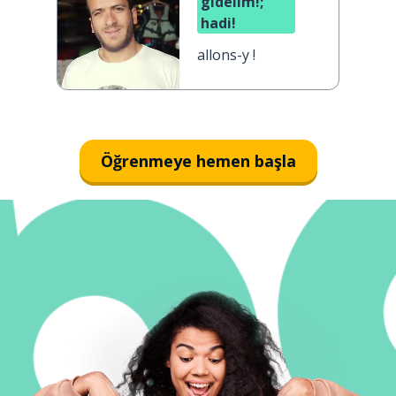
gidelim!;
hadi!
allons-y !
Öğrenmeye hemen başla