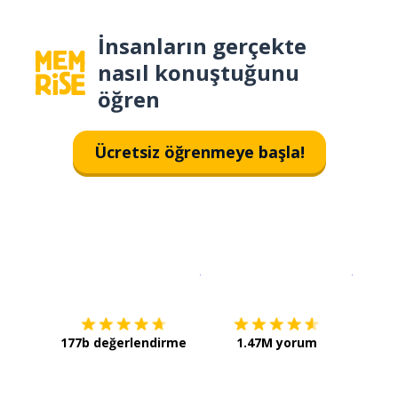
İnsanların gerçekte
nasıl konuştuğunu
öğren
Ücretsiz öğrenmeye başla!
İndirmek için
App Store
Şimdi İ
177b değerlendirme
1.47M yorum