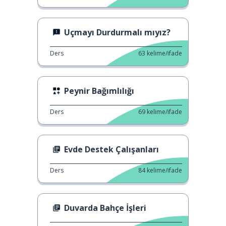
Uçmayı Durdurmalı mıyız?
Ders
63
kelime/ifade
Peynir Bağımlılığı
Ders
69
kelime/ifade
Evde Destek Çalışanları
Ders
84
kelime/ifade
Duvarda Bahçe İşleri