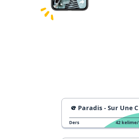
Paradis - Sur Une Chanson En Franç
Ders
42
kelime/