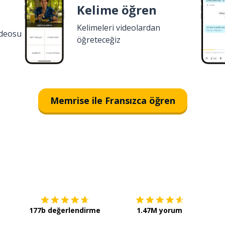
Kelime öğren
Kelimeleri videolardan
ideosu
öğreteceğiz
Memrise ile Fransızca öğren
İndirmek için
App Store
Şimdi 
177b değerlendirme
1.47M yorum