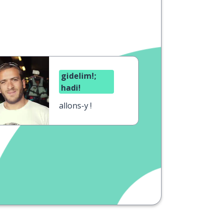
gidelim!;
hadi!
allons-y !