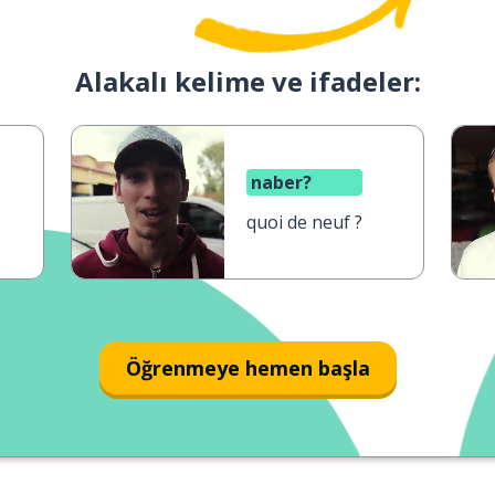
Alakalı kelime ve ifadeler:
naber?
quoi de neuf ?
Öğrenmeye hemen başla