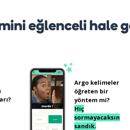
mini eğlenceli hale g
Argo kelimeler
n
öğreten bir
arı?
yöntem mi?
Hiç
sormayacaksın
sandık.