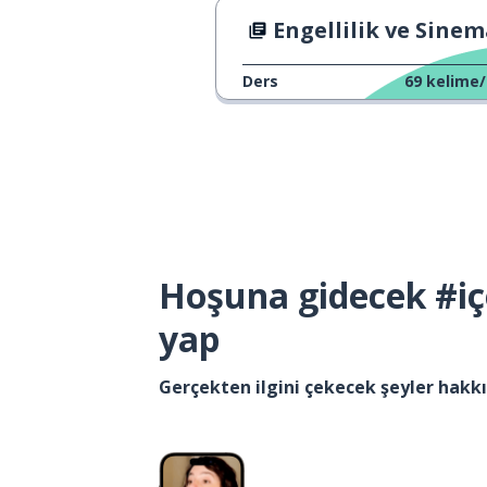
Engellilik ve Sine
Ders
69
kelime/
Hoşuna gidecek #iç
yap
Gerçekten ilgini çekecek şeyler hak