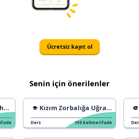
Ücretsiz kayıt ol
Senin için önerilenler
ais
Kızım Zorbalığa Uğradı
ifade
Ders
150
kelime/ifade
Der