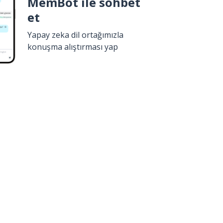
MemBot ile sohbet
et
Yapay zeka dil ortağımızla
konuşma alıştırması yap
İndir
Google Play