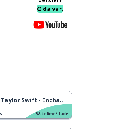
dersler?
O da var.
Taylor Swift - Enchanted
s
58
kelime/ifade