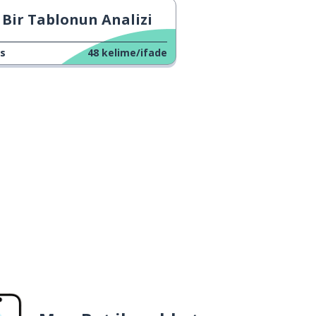
Bir Tablonun Analizi
s
48
kelime/ifade