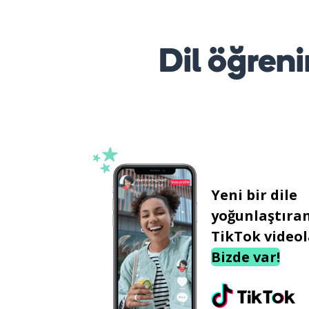
Dil öğreni
Yeni bir dile
yoğunlaştıra
TikTok videol
Bizde var!