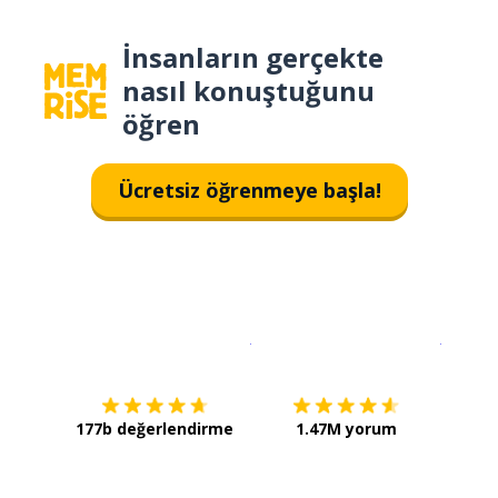
İnsanların gerçekte
nasıl konuştuğunu
öğren
Ücretsiz öğrenmeye başla!
İndirmek için
App Store
Şimdi İ
177b değerlendirme
1.47M yorum