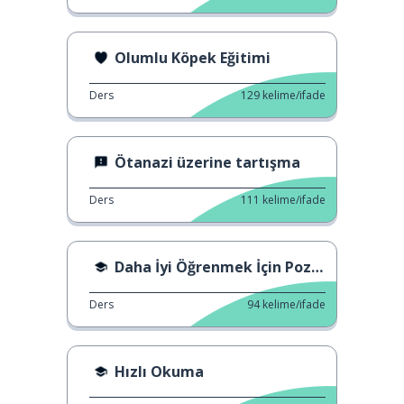
Olumlu Köpek Eğitimi
Ders
129
kelime/ifade
Ötanazi üzerine tartışma
Ders
111
kelime/ifade
Daha İyi Öğrenmek İçin Pozitivizm
Ders
94
kelime/ifade
Hızlı Okuma