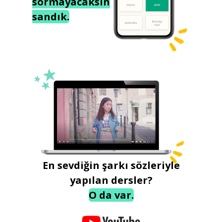
sormayacaksın
sandık.
En sevdiğin şarkı sözleriyle
yapılan dersler?
O da var.