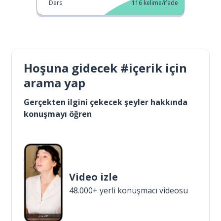
Ders
116
kelime/ifade
Hoşuna gidecek #içerik için
arama yap
Gerçekten ilgini çekecek şeyler hakkında
konuşmayı öğren
Video izle
48.000+ yerli konuşmacı videosu