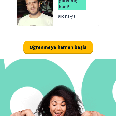
gidelim!;
hadi!
allons-y !
Öğrenmeye hemen başla