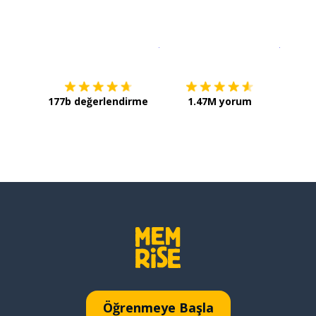
İndirmek için
App Store
Şimdi İ
177b değerlendirme
1.47M yorum
Öğrenmeye Başla