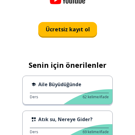
Ücretsiz kayıt ol
Senin için önerilenler
Aile Büyüdüğünde
Ders
62
kelime/ifade
Atık su, Nereye Gider?
Ders
69
kelime/ifade