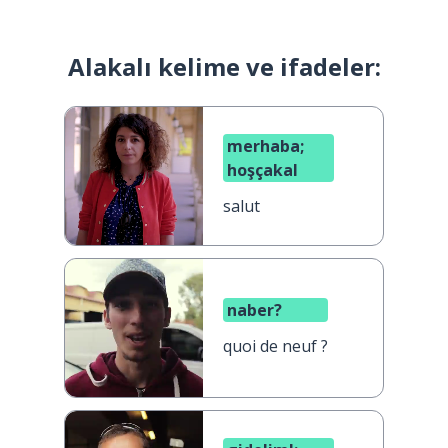
Alakalı kelime ve ifadeler:
merhaba;
hoşçakal
salut
naber?
quoi de neuf ?