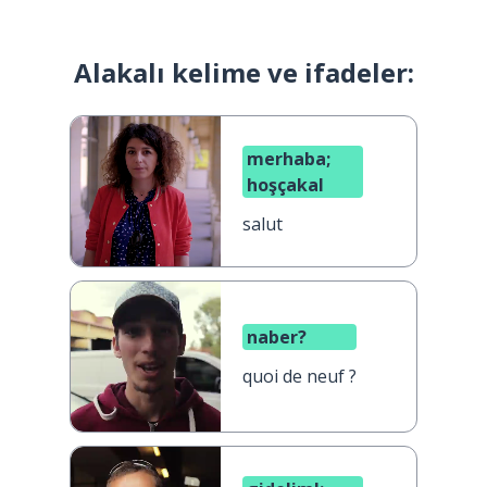
Alakalı kelime ve ifadeler:
merhaba;
hoşçakal
salut
naber?
quoi de neuf ?