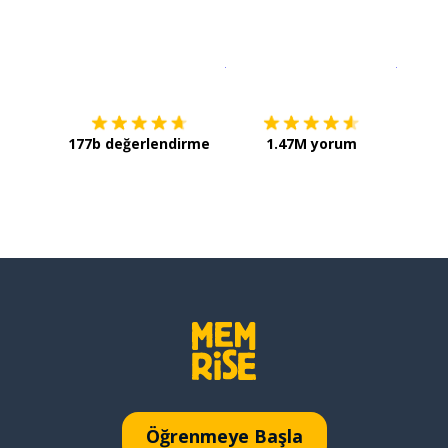
İndirmek için
App Store
Şimdi İ
177b değerlendirme
1.47M yorum
Öğrenmeye Başla