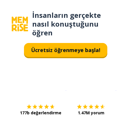
İnsanların gerçekte
nasıl konuştuğunu
öğren
Ücretsiz öğrenmeye başla!
İndirmek için
App Store
Şimdi İ
177b değerlendirme
1.47M yorum