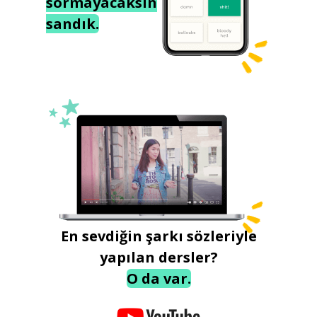
sormayacaksın
sandık.
En sevdiğin şarkı sözleriyle
yapılan dersler?
O da var.