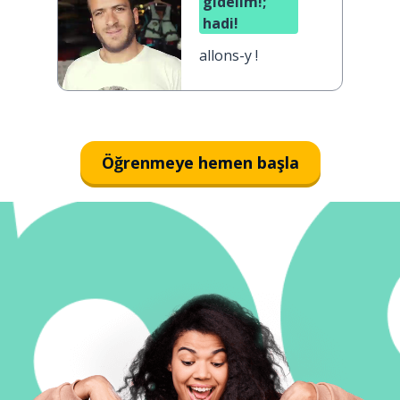
gidelim!;
hadi!
allons-y !
Öğrenmeye hemen başla