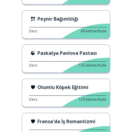
Peynir Bağımlılığı
Ders
69
kelime/ifade
Paskalya Pavlova Pastası
Ders
135
kelime/ifade
Olumlu Köpek Eğitimi
Ders
129
kelime/ifade
Fransa'da İş Romantizmi