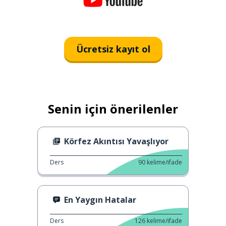
Ücretsiz kayıt ol
Senin için önerilenler
Körfez Akıntısı Yavaşlıyor
Ders
90
kelime/ifade
En Yaygın Hatalar
Ders
126
kelime/ifade