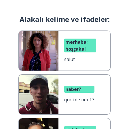
Alakalı kelime ve ifadeler:
merhaba;
hoşçakal
salut
naber?
quoi de neuf ?