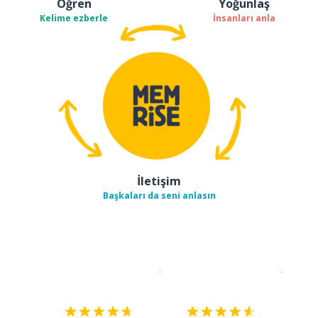
Öğren
Yoğunlaş
Kelime ezberle
İnsanları anla
İletişim
Başkaları da seni anlasın
İndirmek için
App Store
Şimdi İ