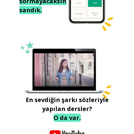
sormayacaksın
sandık.
En sevdiğin şarkı sözleriyle
yapılan dersler?
O da var.