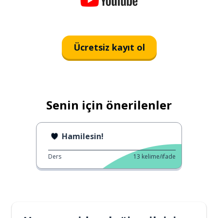
Ücretsiz kayıt ol
Senin için önerilenler
Hamilesin!
Ders
13
kelime/ifade