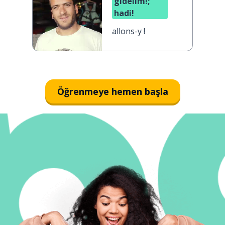
gidelim!;
hadi!
allons-y !
Öğrenmeye hemen başla