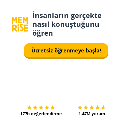
İnsanların gerçekte
nasıl konuştuğunu
öğren
Ücretsiz öğrenmeye başla!
İndirmek için
App Store
Şimdi İ
177b değerlendirme
1.47M yorum