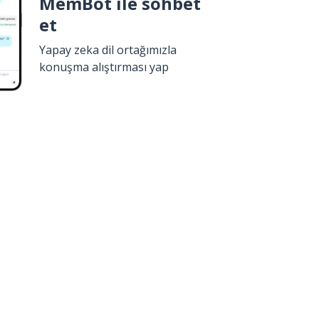
MemBot ile sohbet
et
Yapay zeka dil ortağımızla
konuşma alıştırması yap
İndir
Google Play