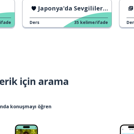
Japonya'da Sevgililer Günü İş Arkadaşları Arasında
ifade
Ders
35
kelime/ifade
Der
erik için arama
kında konuşmayı öğren