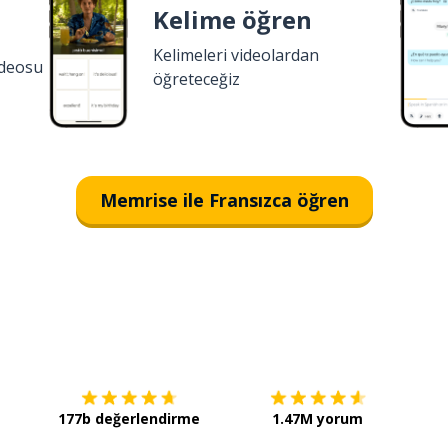
Kelime öğren
Kelimeleri videolardan
ideosu
öğreteceğiz
Memrise ile Fransızca öğren
İndirmek için
App Store
Şimdi 
177b değerlendirme
1.47M yorum