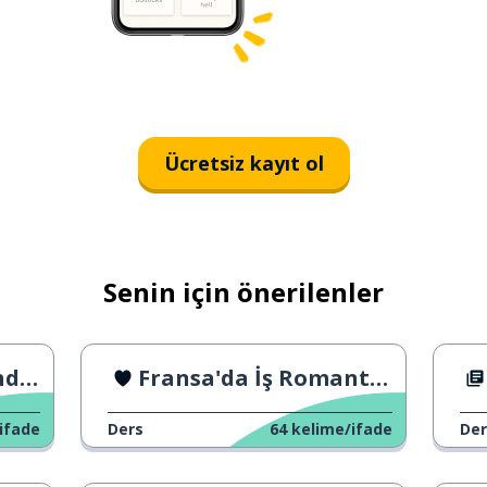
Ücretsiz kayıt ol
Senin için önerilenler
şler
Fransa'da İş Romantizmi
ifade
Ders
64
kelime/ifade
Der