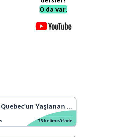
dersler?
O da var.
Quebec'un Yaşlanan Nüfusu
s
78
kelime/ifade