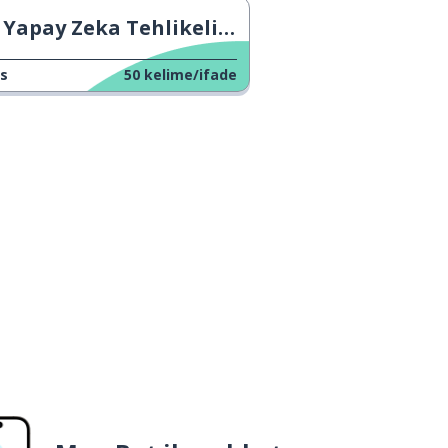
Yapay Zeka Tehlikeli mi?
s
50
kelime/ifade