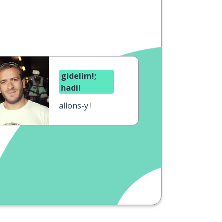
gidelim!;
hadi!
allons-y !