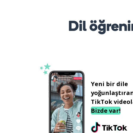
Dil öğreni
Yeni bir dile
yoğunlaştıra
TikTok videol
Bizde var!