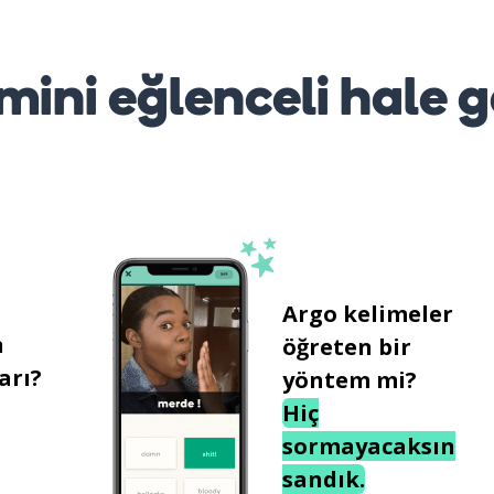
mini eğlenceli hale g
Argo kelimeler
n
öğreten bir
arı?
yöntem mi?
Hiç
sormayacaksın
sandık.