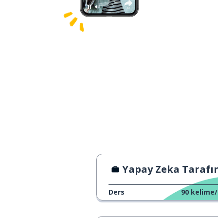
Yapay Zeka Tarafından Değiştirilemeyen İ
Ders
90
kelime/