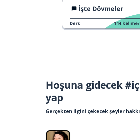
İşte Dövmeler
Ders
144
kelime/
Hoşuna gidecek #iç
yap
Gerçekten ilgini çekecek şeyler hak