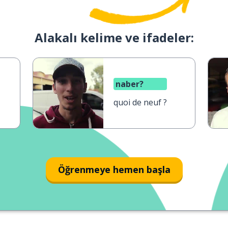
Alakalı kelime ve ifadeler:
naber?
quoi de neuf ?
Öğrenmeye hemen başla