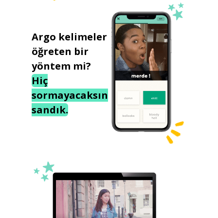
Argo kelimeler
öğreten bir
yöntem mi?
Hiç
sormayacaksın
sandık.