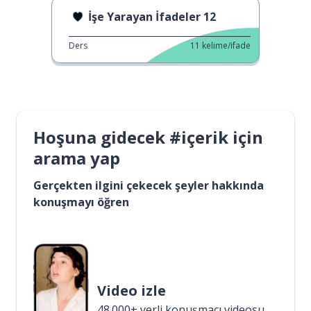
İşe Yarayan İfadeler 12
Ders
11
kelime/ifade
Hoşuna gidecek #içerik için
arama yap
Gerçekten ilgini çekecek şeyler hakkında
konuşmayı öğren
Video izle
48.000+ yerli konuşmacı videosu