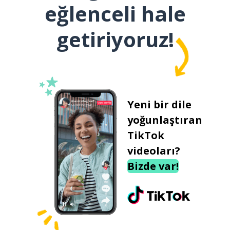
eğlenceli hale
getiriyoruz!
Yeni bir dile
yoğunlaştıran
TikTok
videoları?
Bizde var!