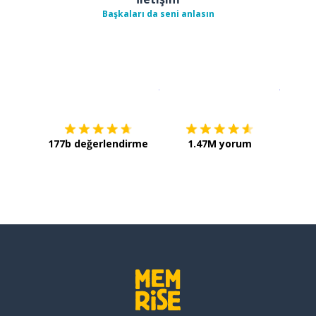
Başkaları da seni anlasın
İndirmek için
App Store
Şimdi İ
177b değerlendirme
1.47M yorum