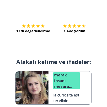
İndirmek için
App Store
Şimdi İ
177b değerlendirme
1.47M yorum
Alakalı kelime ve ifadeler:
merak
insanı
mezara
sokar
la curiosité est
un vilain
défaut