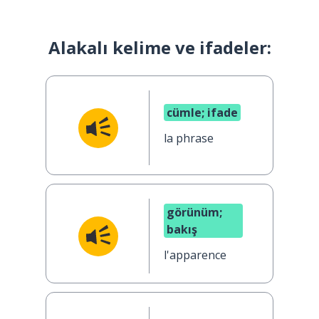
Alakalı kelime ve ifadeler:
cümle; ifade
la phrase
görünüm;
bakış
l'apparence