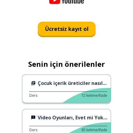
Ücretsiz kayıt ol
Senin için önerilenler
Çocuk içerik üreticiler nasıl korunur?
Ders
72
kelime/ifade
Video Oyunları, Evet mi Yoksa Hayır mı?
Ders
85
kelime/ifade