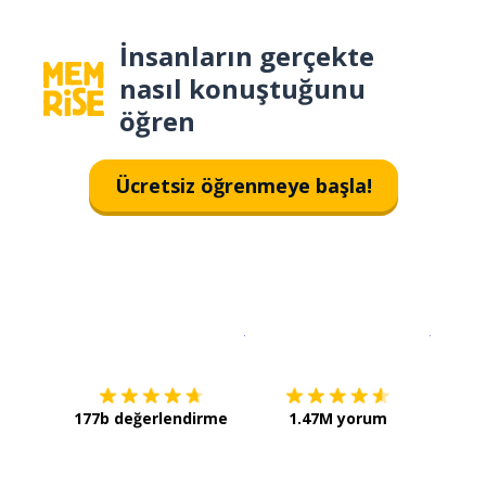
İnsanların gerçekte
nasıl konuştuğunu
öğren
Ücretsiz öğrenmeye başla!
İndirmek için
App Store
Şimdi İ
177b değerlendirme
1.47M yorum