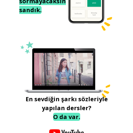
sormayacaksın
sandık.
En sevdiğin şarkı sözleriyle
yapılan dersler?
O da var.