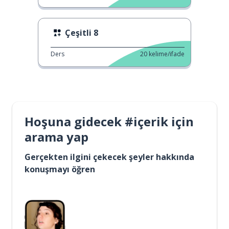
Çeşitli 8
Ders
20
kelime/ifade
Hoşuna gidecek #içerik için
arama yap
Gerçekten ilgini çekecek şeyler hakkında
konuşmayı öğren