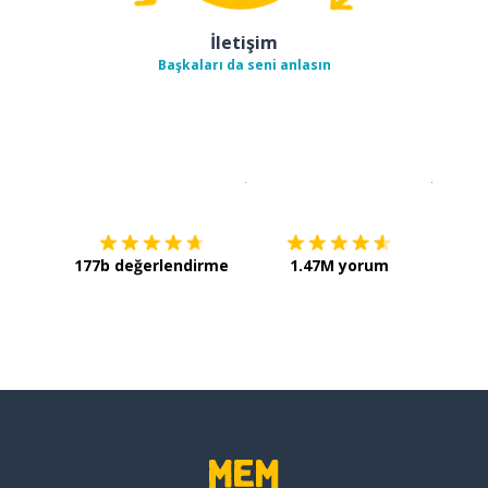
İletişim
Başkaları da seni anlasın
İndirmek için
App Store
Şimdi İ
177b değerlendirme
1.47M yorum