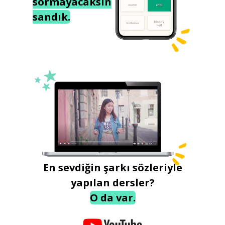
sormayacaksın
sandık.
En sevdiğin şarkı sözleriyle
yapılan dersler?
O da var.