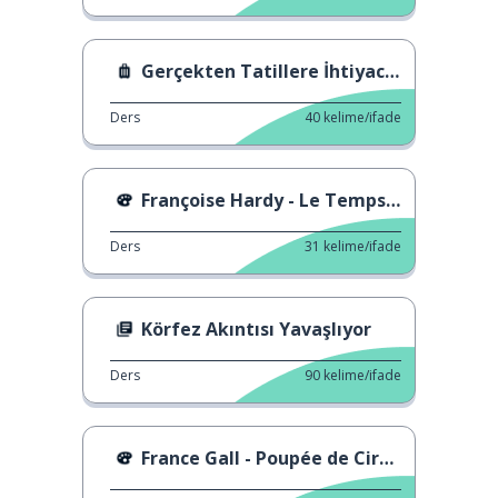
Gerçekten Tatillere İhtiyacımız Var mı?
Ders
40
kelime/ifade
Françoise Hardy - Le Temps de l'amour
Ders
31
kelime/ifade
Körfez Akıntısı Yavaşlıyor
Ders
90
kelime/ifade
France Gall - Poupée de Cire, Poupée de Son