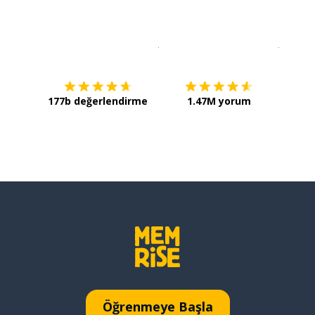
İndirmek için
App Store
Şimdi İ
177b değerlendirme
1.47M yorum
Öğrenmeye Başla