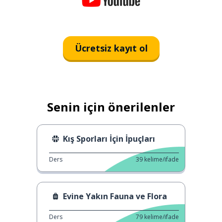
Ücretsiz kayıt ol
Senin için önerilenler
Kış Sporları İçin İpuçları
Ders
39
kelime/ifade
Evine Yakın Fauna ve Flora
Ders
79
kelime/ifade