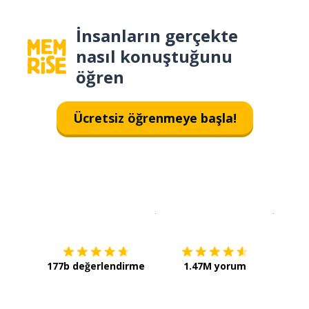
İnsanların gerçekte
nasıl konuştuğunu
öğren
Ücretsiz öğrenmeye başla!
İndirmek için
App Store
Şimdi İ
177b değerlendirme
1.47M yorum