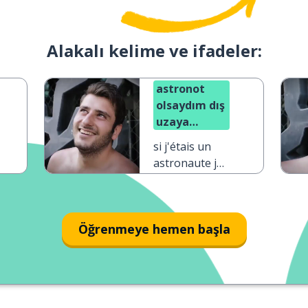
Alakalı kelime ve ifadeler:
astronot
olsaydım dış
uzaya
giderdim
si j'étais un
astronaute je
pourrais aller
dans l'espace
Öğrenmeye hemen başla