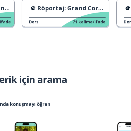
si
Röportaj: Grand Corps Malade
ifade
Ders
71
kelime/ifade
Der
erik için arama
kında konuşmayı öğren