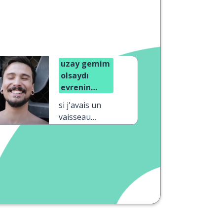
uzay gemim
olsaydı
evrenin
kıyısına
si j'avais un
giderdim
vaisseau
spatial je
volerais
jusqu'aux
confins de
l'univers