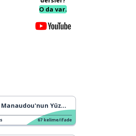
dersler?
O da var.
Manaudou'nun Yüzme Kariyeri
s
67
kelime/ifade