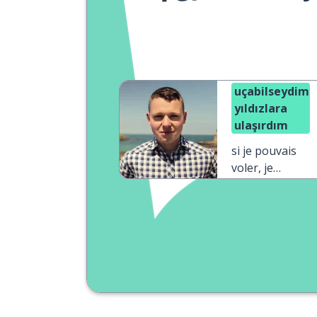
uçabilseydim
yıldızlara
ulaşırdım
si je pouvais
voler, je
pourrais
atteindre les
étoiles