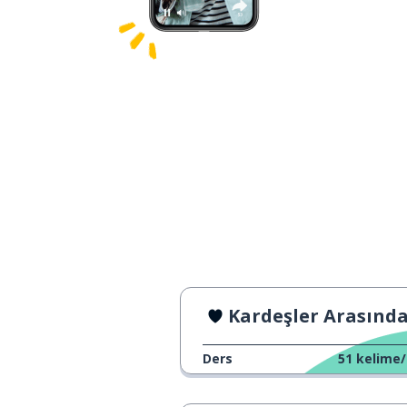
Kardeşler Arasında Kıskanç
Ders
51
kelime/