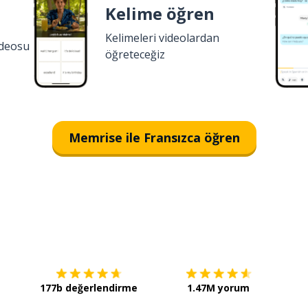
Kelime öğren
Kelimeleri videolardan
ideosu
öğreteceğiz
Memrise ile Fransızca öğren
İndirmek için
App Store
Şimdi 
177b değerlendirme
1.47M yorum