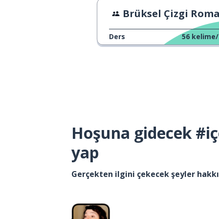
Brüksel Çizgi Roman Müze
Ders
56
kelime/
Hoşuna gidecek #iç
yap
Gerçekten ilgini çekecek şeyler hak