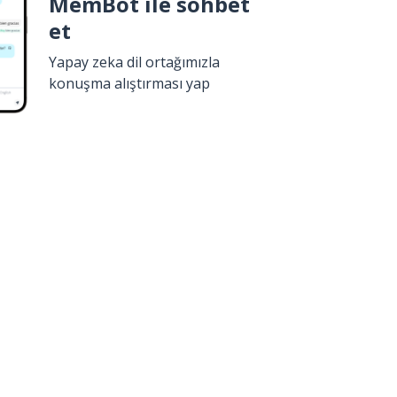
MemBot ile sohbet
et
Yapay zeka dil ortağımızla
konuşma alıştırması yap
İndir
Google Play