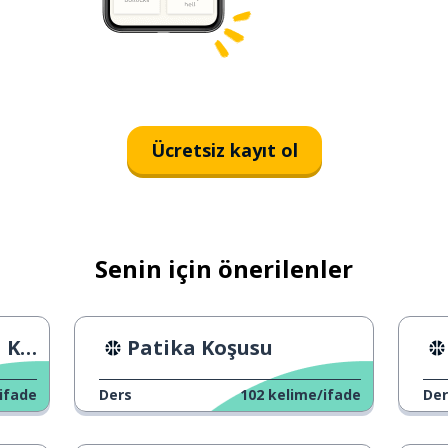
Ücretsiz kayıt ol
Senin için önerilenler
lık
Patika Koşusu
ifade
Ders
102
kelime/ifade
Der