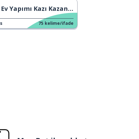
Ev Yapımı Kazı Kazan Kartları
s
75
kelime/ifade