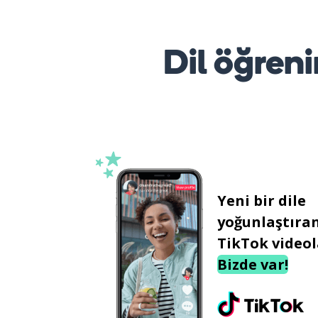
Dil öğreni
Yeni bir dile
yoğunlaştıra
TikTok videol
Bizde var!