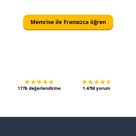
Memrise ile Fransızca öğren
İndirmek için
App Store
Şimdi 
177b değerlendirme
1.47M yorum