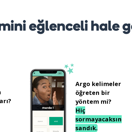
mini eğlenceli hale g
Argo kelimeler
n
öğreten bir
arı?
yöntem mi?
Hiç
sormayacaksın
sandık.