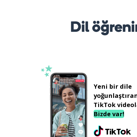
Dil öğreni
Yeni bir dile
yoğunlaştıra
TikTok videol
Bizde var!