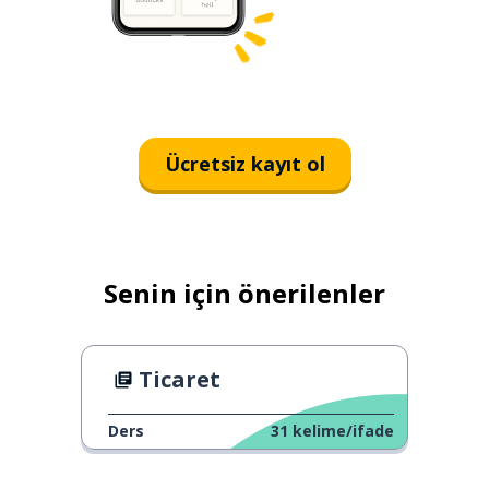
Ücretsiz kayıt ol
Senin için önerilenler
Ticaret
Ders
31
kelime/ifade