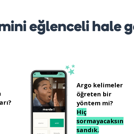
mini eğlenceli hale g
Argo kelimeler
n
öğreten bir
arı?
yöntem mi?
Hiç
sormayacaksın
sandık.