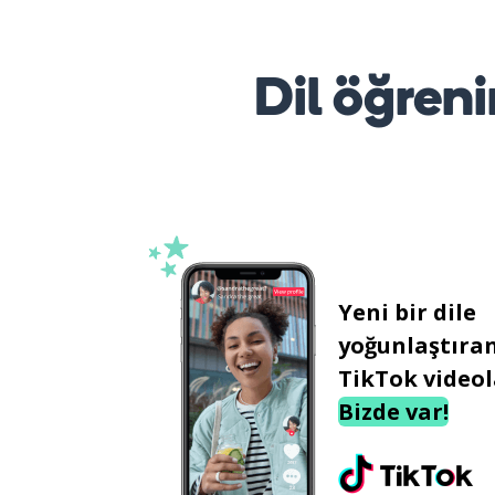
Dil öğreni
Yeni bir dile
yoğunlaştıra
TikTok videol
Bizde var!