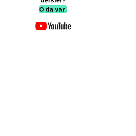
dersler?
O da var.