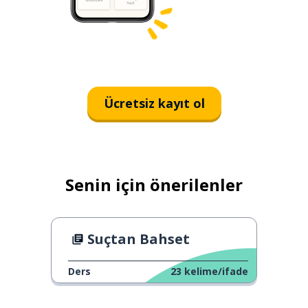
Ücretsiz kayıt ol
Senin için önerilenler
Suçtan Bahset
Ders
23
kelime/ifade