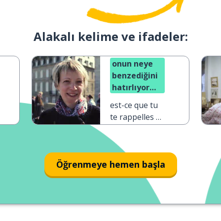
Alakalı kelime ve ifadeler:
onun neye
benzediğini
hatırlıyor
musun?
est-ce que tu
te rappelles à
quoi il
ressemblait ?
Öğrenmeye hemen başla