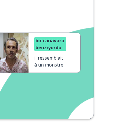
bir canavara
benziyordu
il ressemblait
à un monstre