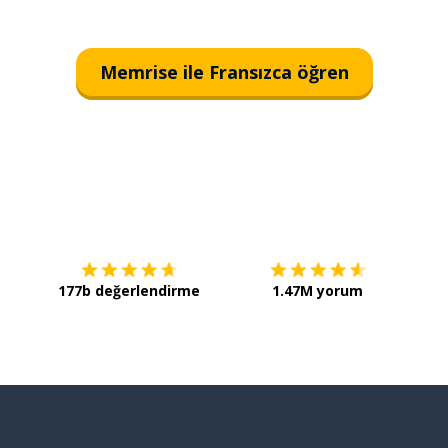
Memrise ile Fransızca öğren
İndirmek için
App Store
Şimdi 
177b değerlendirme
1.47M yorum