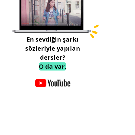
En sevdiğin şarkı
sözleriyle yapılan
dersler?
O da var.