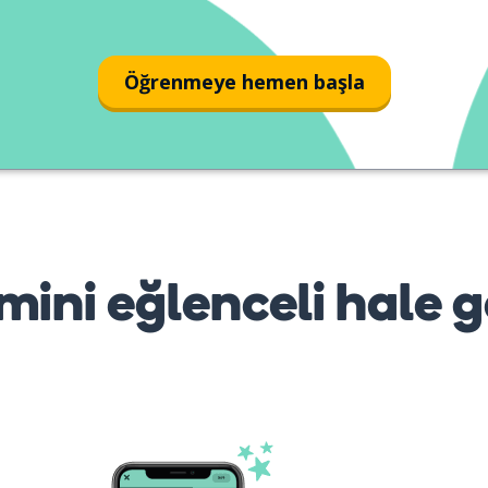
fan-club
Öğrenmeye hemen başla
mini eğlenceli hale g