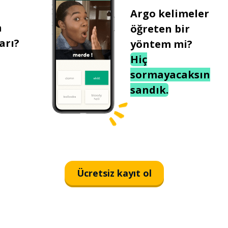
Argo kelimeler
n
öğreten bir
arı?
yöntem mi?
Hiç
sormayacaksın
sandık.
Ücretsiz kayıt ol