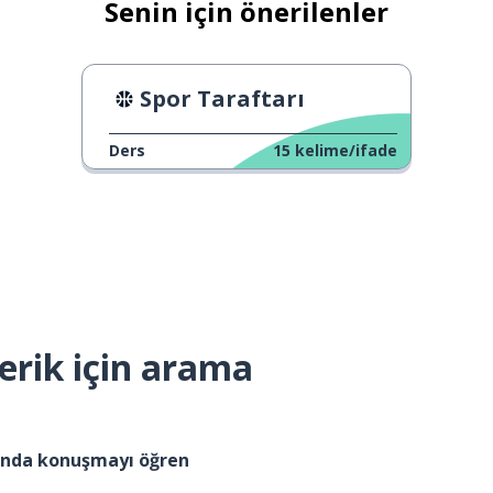
Senin için önerilenler
Spor Taraftarı
Ders
15
kelime/ifade
erik için arama
kında konuşmayı öğren