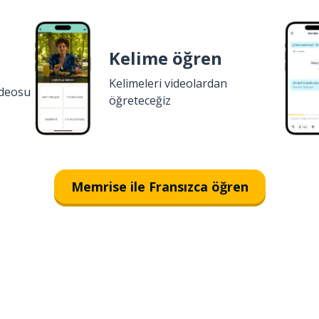
Kelime öğren
Kelimeleri videolardan
ideosu
öğreteceğiz
Memrise ile Fransızca öğren
İndirmek için
App Store
Şimdi 