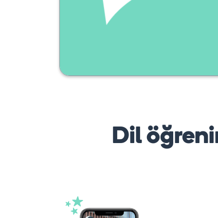
toujours en
août
Dil öğreni