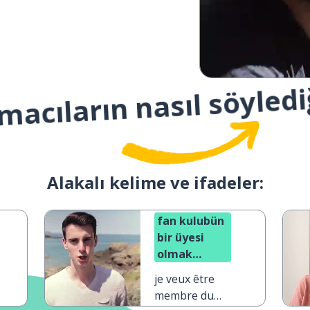
macıların nasıl söyledi
Alakalı kelime ve ifadeler:
fan kulubün
bir üyesi
olmak
istiyorum
je veux être
membre du