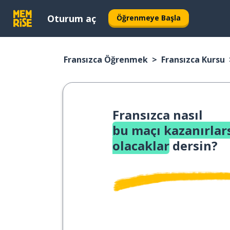
Oturum aç
Öğrenmeye Başla
Fransızca Öğrenmek
Fransızca Kursu
Fransızca nasıl
bu maçı kazanırlar
olacaklar
dersin?