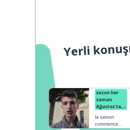
Yerli konuş
sezon her
zaman
Ağustos'ta
başlar
la saison
commence