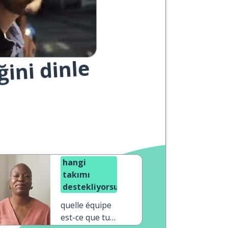
ğini dinle
hangi
takımı
destekliyorsun?
quelle équipe
est-ce que tu