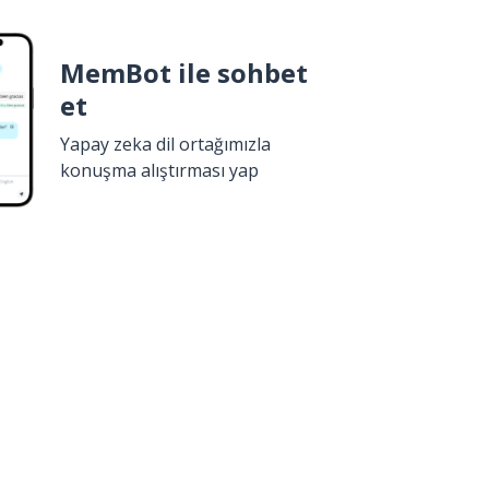
MemBot ile sohbet
et
Yapay zeka dil ortağımızla
konuşma alıştırması yap
İndir
Google Play