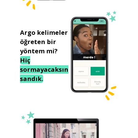
Argo kelimeler
öğreten bir
yöntem mi?
Hiç
sormayacaksın
sandık.