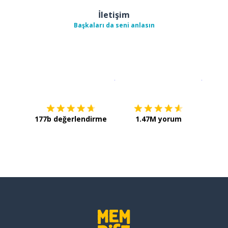
İletişim
Başkaları da seni anlasın
İndirmek için
App Store
Şimdi İ
177b değerlendirme
1.47M yorum