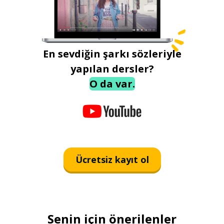
En sevdiğin şarkı sözleriyle
yapılan dersler?
O da var.
Ücretsiz kayıt ol
Senin için önerilenler