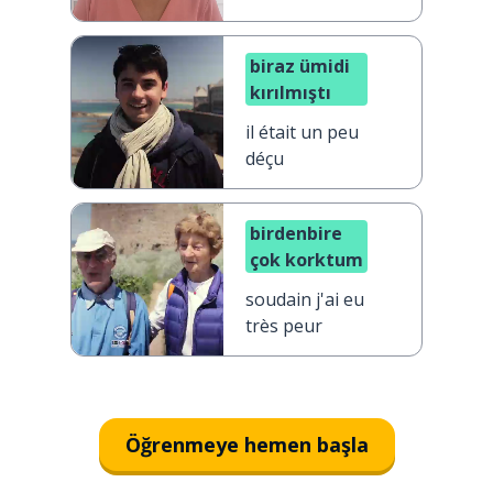
biraz ümidi
kırılmıştı
il était un peu
déçu
birdenbire
çok korktum
soudain j'ai eu
très peur
Öğrenmeye hemen başla