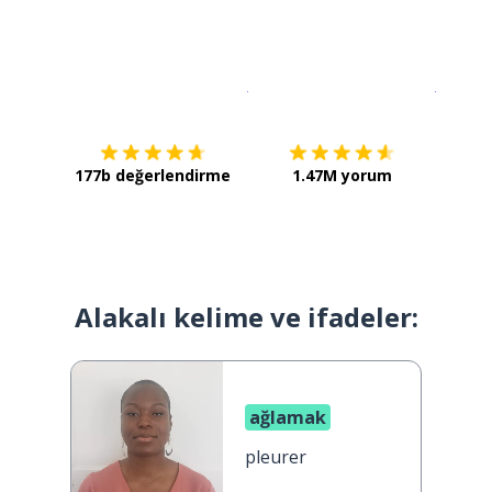
İndirmek için
App Store
Şimdi İ
177b değerlendirme
1.47M yorum
Alakalı kelime ve ifadeler:
ağlamak
pleurer