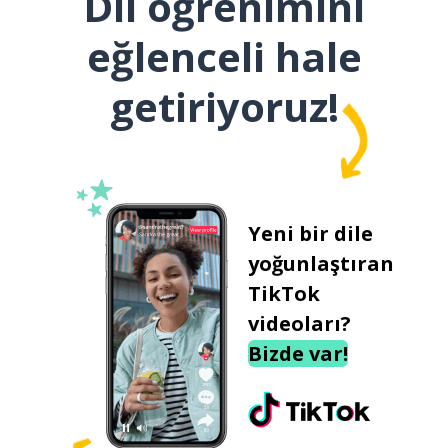
Dil öğrenimini
eğlenceli hale
getiriyoruz!
Yeni bir dile
yoğunlaştıran
TikTok
videoları?
Bizde var!