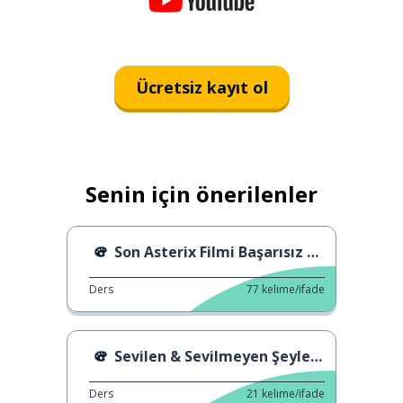
Ücretsiz kayıt ol
Senin için önerilenler
Son Asterix Filmi Başarısız Oldu
Ders
77
kelime/ifade
Sevilen & Sevilmeyen Şeyler 3
Ders
21
kelime/ifade