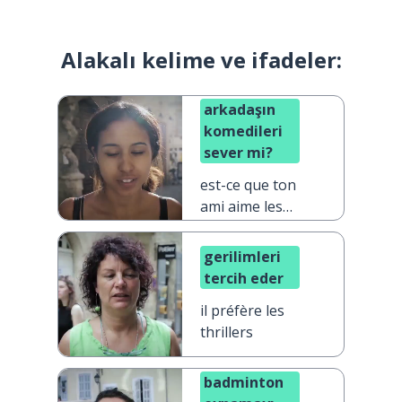
Alakalı kelime ve ifadeler:
arkadaşın
komedileri
sever mi?
est-ce que ton
ami aime les
comédies ?
gerilimleri
tercih eder
il préfère les
thrillers
badminton