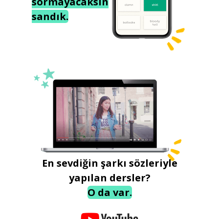
sormayacaksın
sandık.
En sevdiğin şarkı sözleriyle
yapılan dersler?
O da var.