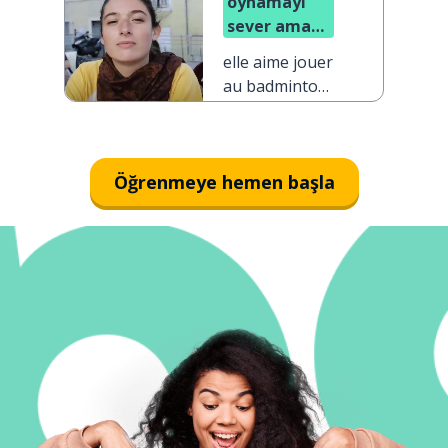
oynamayı
sever ama
yelkeni
elle aime jouer
tercih eder
au badminton,
mais elle
préfère faire
de la voile
Öğrenmeye hemen başla