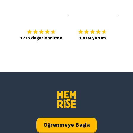
İndirmek için
App Store
Şimdi İ
177b değerlendirme
1.47M yorum
Öğrenmeye Başla