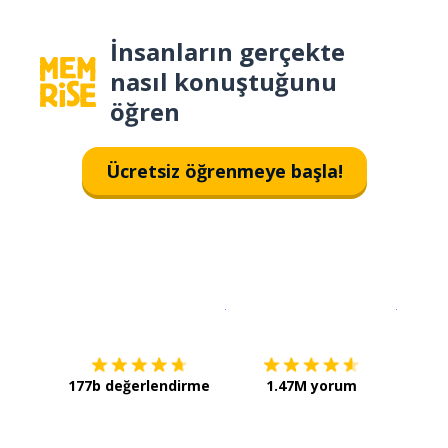
İnsanların gerçekte
nasıl konuştuğunu
öğren
Ücretsiz öğrenmeye başla!
İndirmek için
App Store
Şimdi İ
177b değerlendirme
1.47M yorum