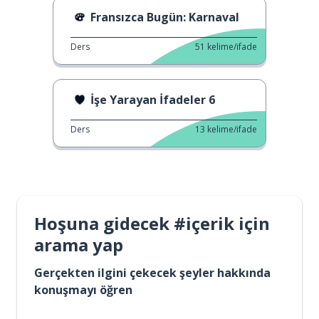
Fransızca Bugün: Karnaval
Ders
51
kelime/ifade
İşe Yarayan İfadeler 6
Ders
13
kelime/ifade
Hoşuna gidecek #içerik için
arama yap
Gerçekten ilgini çekecek şeyler hakkında
konuşmayı öğren