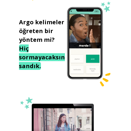
Argo kelimeler
öğreten bir
yöntem mi?
Hiç
sormayacaksın
sandık.