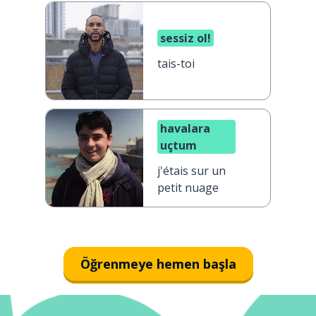
sessiz ol!
tais-toi
havalara
uçtum
j'étais sur un
petit nuage
Öğrenmeye hemen başla