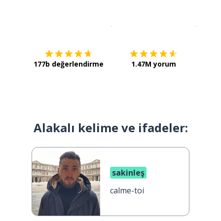
İndirmek için
App Store
Şimdi İ
177b değerlendirme
1.47M yorum
Alakalı kelime ve ifadeler:
sakinleş
calme-toi