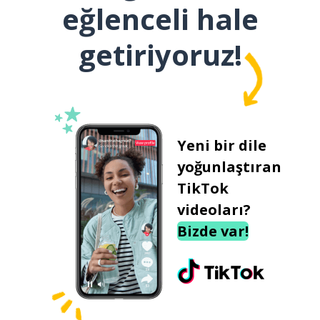
eğlenceli hale
getiriyoruz!
Yeni bir dile
yoğunlaştıran
TikTok
videoları?
Bizde var!