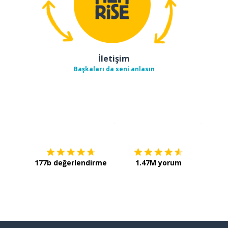
İletişim
Başkaları da seni anlasın
İndirmek için
App Store
Şimdi İ
177b değerlendirme
1.47M yorum