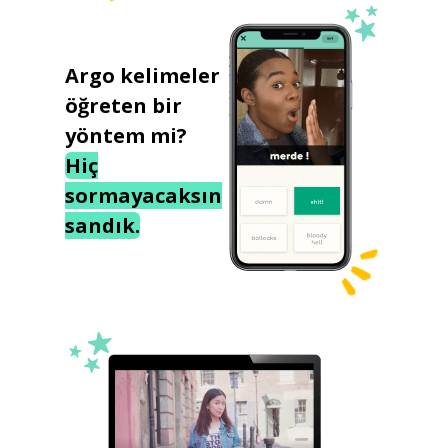
Argo kelimeler
öğreten bir
yöntem mi?
Hiç
sormayacaksın
sandık.