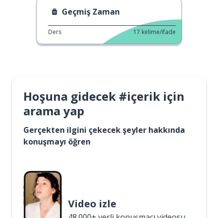
Geçmiş Zaman
Ders
17
kelime/ifade
Hoşuna gidecek #içerik için
arama yap
Gerçekten ilgini çekecek şeyler hakkında
konuşmayı öğren
Video izle
48.000+ yerli konuşmacı videosu