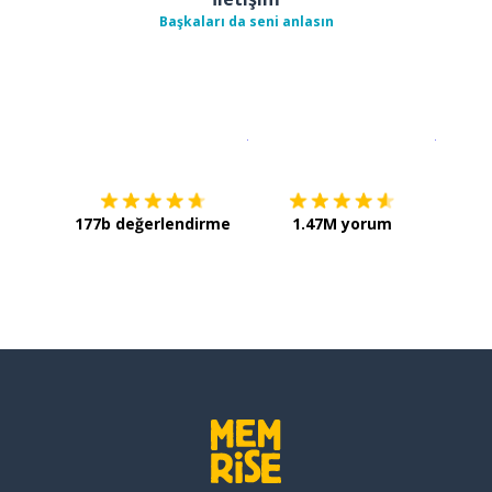
Başkaları da seni anlasın
İndirmek için
App Store
Şimdi İ
177b değerlendirme
1.47M yorum