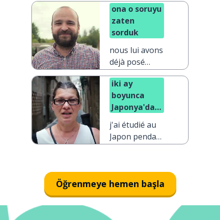
ona o soruyu
semaines
zaten
sorduk
nous lui avons
déjà posé
cette question
iki ay
boyunca
Japonya'da
okudum
j'ai étudié au
Japon pendant
deux mois
Öğrenmeye hemen başla