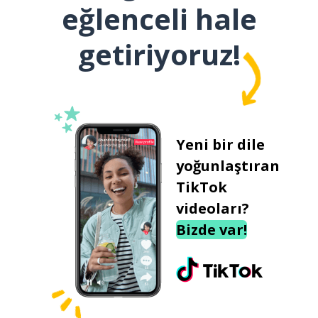
eğlenceli hale
getiriyoruz!
Yeni bir dile
yoğunlaştıran
TikTok
videoları?
Bizde var!