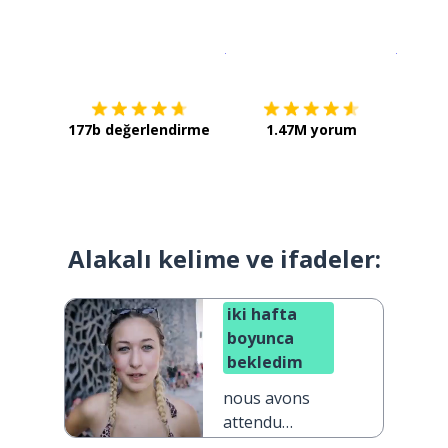
İndirmek için
App Store
Şimdi İ
177b değerlendirme
1.47M yorum
Alakalı kelime ve ifadeler:
iki hafta
boyunca
bekledim
nous avons
attendu
pendant deux