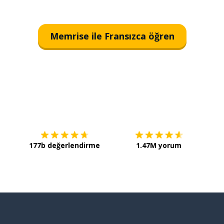
Memrise ile Fransızca öğren
İndirmek için
App Store
Şimdi 
177b değerlendirme
1.47M yorum