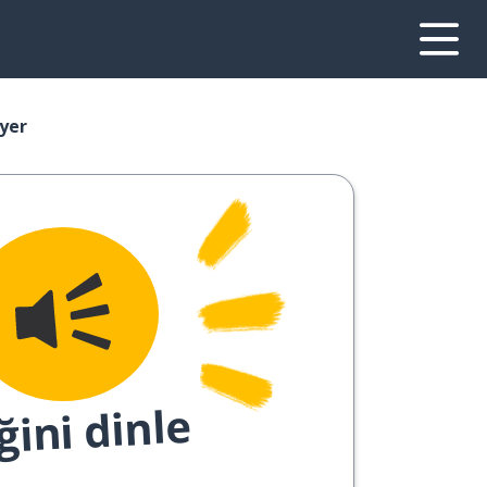
nyer
ğini dinle