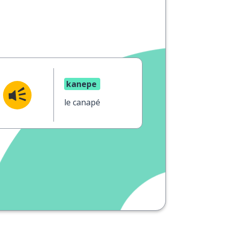
kanepe
le canapé