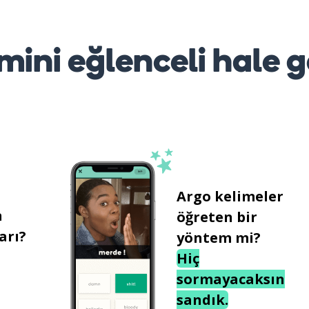
mini eğlenceli hale g
Argo kelimeler
n
öğreten bir
arı?
yöntem mi?
Hiç
sormayacaksın
sandık.