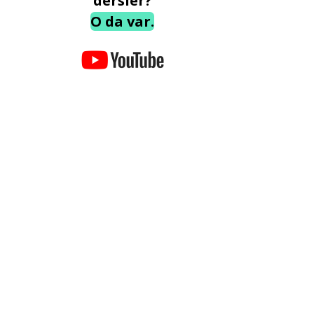
dersler?
O da var.