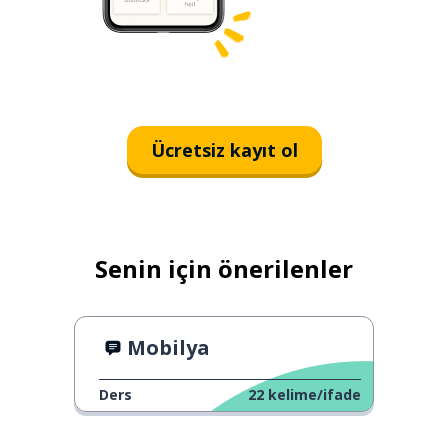
Ücretsiz kayıt ol
Senin için önerilenler
Mobilya
Ders
22
kelime/ifade