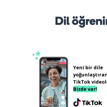
Dil öğreni
Yeni bir dile
yoğunlaştıra
TikTok videol
Bizde var!