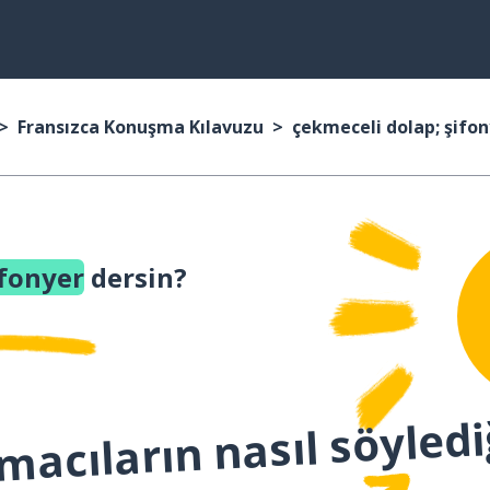
Fransızca Konuşma Kılavuzu
çekmeceli dolap; şifo
ifonyer
dersin?
macıların nasıl söyledi