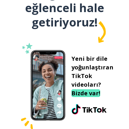
eğlenceli hale
getiriyoruz!
Yeni bir dile
yoğunlaştıran
TikTok
videoları?
Bizde var!