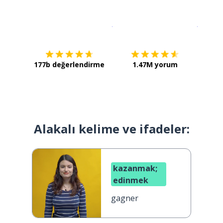
İndirmek için
App Store
Şimdi İ
177b değerlendirme
1.47M yorum
Alakalı kelime ve ifadeler:
kazanmak;
edinmek
gagner