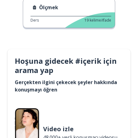
Ölçmek
Ders
19
kelime/ifade
Hoşuna gidecek #içerik için
arama yap
Gerçekten ilgini çekecek şeyler hakkında
konuşmayı öğren
Video izle
48.000+ yerli konuşmacı videosu