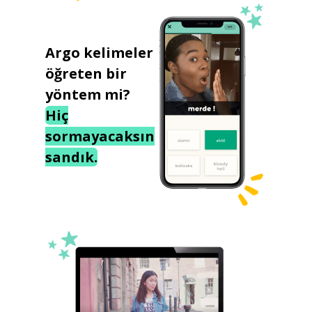
Argo kelimeler
öğreten bir
yöntem mi?
Hiç
sormayacaksın
sandık.