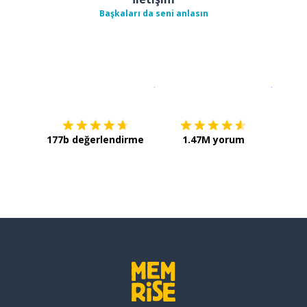
Başkaları da seni anlasın
İndirmek için
App Store
Şimdi İ
177b değerlendirme
1.47M yorum