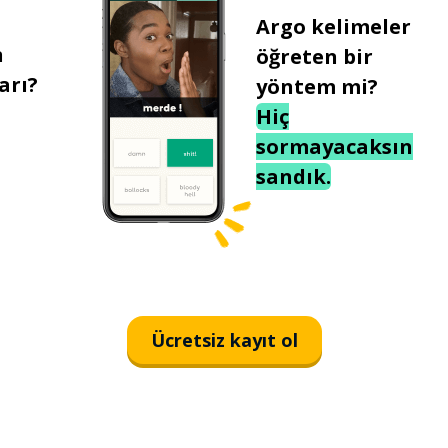
Argo kelimeler
n
öğreten bir
arı?
yöntem mi?
Hiç
sormayacaksın
sandık.
Ücretsiz kayıt ol