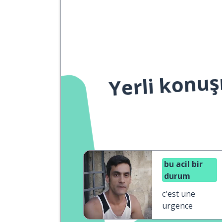
Yerli konuş
bu acil bir
durum
c'est une
urgence