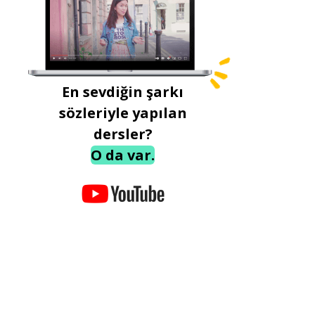
En sevdiğin şarkı
sözleriyle yapılan
dersler?
O da var.