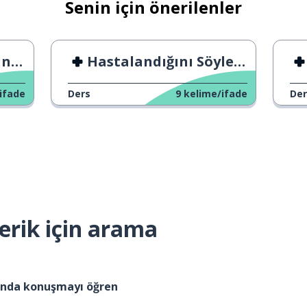
Senin için önerilenler
olu
Hastalandığını Söylemenin 3 Yolu
ifade
Ders
9
kelime/ifade
Der
erik için arama
kında konuşmayı öğren