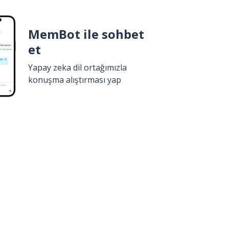
MemBot ile sohbet
et
Yapay zeka dil ortağımızla
konuşma alıştırması yap
İndir
Google Play