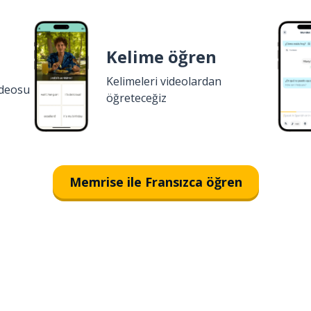
Kelime öğren
Kelimeleri videolardan
ideosu
öğreteceğiz
Memrise ile Fransızca öğren
İndirmek için
App Store
Şimdi 