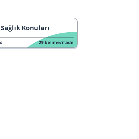
Sağlık Konuları
s
29
kelime/ifade