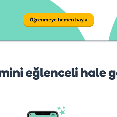
Öğrenmeye hemen başla
mini eğlenceli hale g