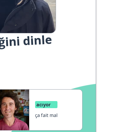
ğini dinle
acıyor
ça fait mal