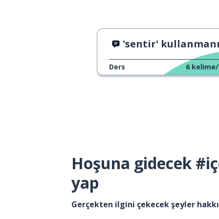
'sentir' kullanmanın 3 y
Ders
6
kelime/
Hoşuna gidecek #iç
yap
Gerçekten ilgini çekecek şeyler hak